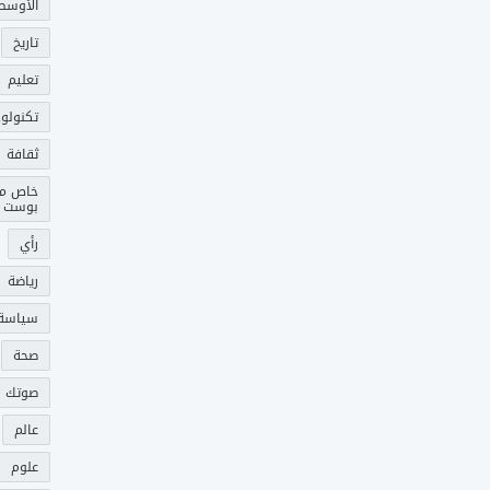
الأوسط
تاريخ
تعليم
تكنولوج
ثقافة
خاص م
بوست
رأي
رياضة
سياسة
صحة
صوتك 
عالم
علوم