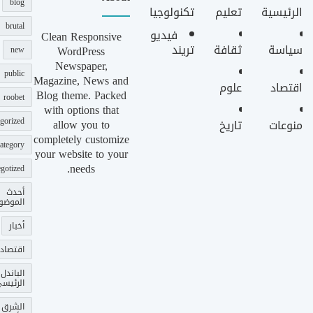
blog
الرئيسية
تعليم
تكنولوجيا
brutal
فيديو
Clean Responsive
سياسة
ثقافة
تريند
WordPress
new
Newspaper,
public
Magazine, News and
اقتصاد
علوم
Blog theme. Packed
roobet
with options that
gorized
allow you to
منوعات
تاريخ
completely customize
ategory
your website to your
needs.
gotized
أحدث
الموضو
أخبار
اقتصاد
الباندل
الرئيس
الشرق