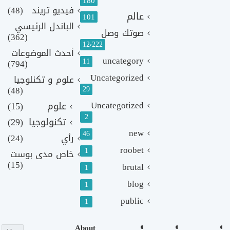
180
فيديو تريند
(48)
عالم
101
الباندل الرئيسي
صوتك وصل
(362)
12٬222
أحدث الموضوعات
uncategory
11
(794)
Uncategorized
علوم و تكنلوجيا
(48)
29
Uncategotized
علوم
(15)
2
تكنولوجيا
(29)
new
46
رأي
(24)
roobet
1
خاص مدى بوست
(15)
brutal
1
blog
1
public
1
About