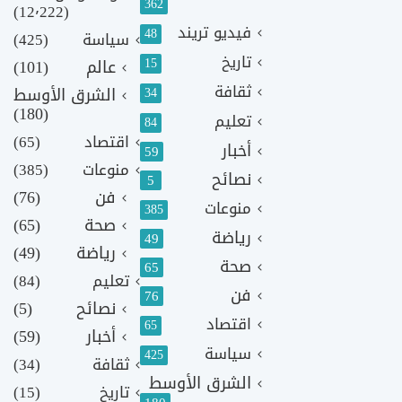
362
(12٬222)
فيديو تريند
48
سياسة
(425)
تاريخ
15
عالم
(101)
ثقافة
الشرق الأوسط
34
(180)
تعليم
84
اقتصاد
(65)
أخبار
59
منوعات
(385)
نصائح
5
فن
(76)
منوعات
385
صحة
(65)
رياضة
49
رياضة
(49)
صحة
65
تعليم
(84)
فن
76
نصائح
(5)
اقتصاد
65
أخبار
(59)
سياسة
425
ثقافة
(34)
الشرق الأوسط
تاريخ
(15)