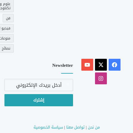
علوم و
تكنلوجي
فن
فيديو ت
منوعات
نصائح
‫X
فيسبوك
‫YouTube
Newsletter
انستقرام
أدخل
بريدك
الإلكتروني
من نحن
|
تواصل معنا
|
سياسة الخصوصية