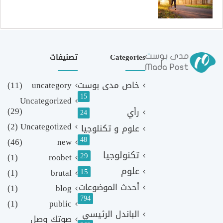
Categories
تصنيفات
خاص مدى بوست
uncategory
(11)
15
Uncategorized
(29)
رأي
24
(2)
Uncategotized
علوم و تكنلوجيا
48
(46)
new
تكنولوجيا
29
(1)
roobet
علوم
(1)
brutal
15
أحدث الموضوعات
(1)
blog
794
(1)
public
الباندل الرئيسي
صوتك وصل