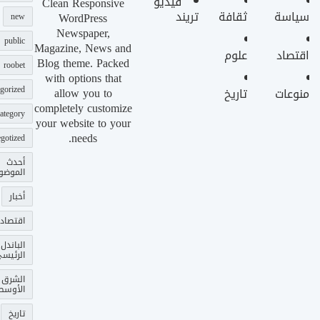
فيديو
Clean Responsive
سياسة
ثقافة
تريند
WordPress
new
Newspaper,
public
Magazine, News and
اقتصاد
علوم
Blog theme. Packed
roobet
with options that
gorized
allow you to
منوعات
تاريخ
completely customize
ategory
your website to your
needs.
gotized
أحدث
الموضو
أخبار
اقتصاد
الباندل
الرئيس
الشرق
الأوسط
تاريخ