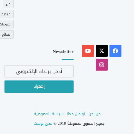
فن
فيديو ت
منوعات
نصائح
‫X
فيسبوك
‫YouTube
Newsletter
انستقرام
أدخل
بريدك
الإلكتروني
من نحن
|
تواصل معنا
|
سياسة الخصوصية
جميع الحقوق محفوظة 2019 ©
مدى بوست