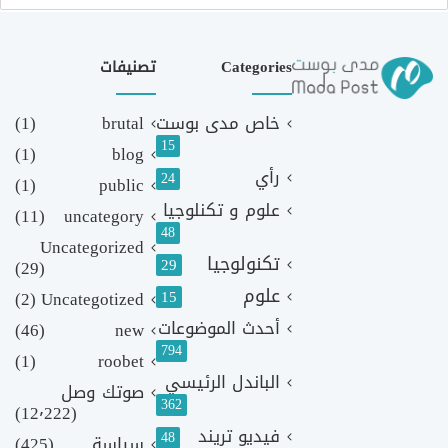
Categories
تصنيفات
خاص مدى بوست
brutal
(1)
15
(1)
blog
رأي
24
(1)
public
علوم و تكنلوجيا
(11)
uncategory
48
Uncategorized
تكنولوجيا
29
(29)
علوم
(2)
Uncategotized
15
أحدث الموضوعات
(46)
new
794
(1)
roobet
الباندل الرئيسي
صوتك وصل
362
(12٬222)
فيديو تريند
48
سياسة
(425)