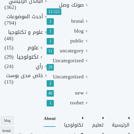
الباندل الرئيسي
صوتك وصل
(362)
12٬222
أحدث الموضوعات
brutal
1
(794)
blog
1
علوم و تكنلوجيا
(48)
public
1
علوم
(15)
uncategory
11
تكنولوجيا
(29)
Uncategorized
رأي
(24)
29
خاص مدى بوست
Uncategotized
(15)
2
new
46
roobet
1
About
blog
الرئيسية
تعليم
تكنولوجيا
brutal