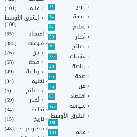
تاريخ
15
عالم
(101)
ثقافة
الشرق الأوسط
34
(180)
تعليم
84
اقتصاد
(65)
أخبار
59
منوعات
(385)
نصائح
5
فن
(76)
منوعات
385
صحة
(65)
رياضة
49
رياضة
(49)
صحة
65
تعليم
(84)
فن
76
نصائح
(5)
اقتصاد
65
أخبار
(59)
سياسة
425
ثقافة
(34)
الشرق الأوسط
تاريخ
(15)
180
فيديو تريند
(48)
عالم
101