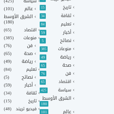
سياسة
(425)
تاريخ
15
عالم
(101)
ثقافة
الشرق الأوسط
34
(180)
تعليم
84
اقتصاد
(65)
أخبار
59
منوعات
(385)
نصائح
5
فن
(76)
منوعات
385
صحة
(65)
رياضة
49
رياضة
(49)
صحة
65
تعليم
(84)
فن
76
نصائح
(5)
اقتصاد
65
أخبار
(59)
سياسة
425
ثقافة
(34)
الشرق الأوسط
تاريخ
(15)
180
فيديو تريند
(48)
عالم
101