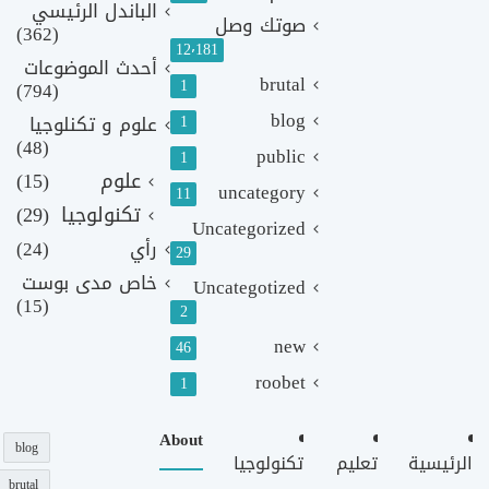
الباندل الرئيسي
صوتك وصل
(362)
12٬181
أحدث الموضوعات
brutal
1
(794)
blog
1
علوم و تكنلوجيا
(48)
public
1
علوم
(15)
uncategory
11
تكنولوجيا
(29)
Uncategorized
رأي
(24)
29
خاص مدى بوست
Uncategotized
(15)
2
new
46
roobet
1
About
blog
الرئيسية
تعليم
تكنولوجيا
brutal