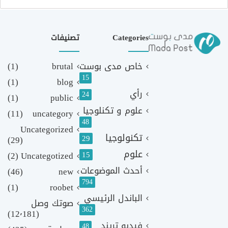
Categories
تصنيفات
خاص مدى بوست
brutal
(1)
15
(1)
blog
رأي
24
(1)
public
علوم و تكنلوجيا
(11)
uncategory
48
Uncategorized
تكنولوجيا
29
(29)
علوم
(2)
Uncategotized
15
أحدث الموضوعات
(46)
new
794
(1)
roobet
الباندل الرئيسي
صوتك وصل
362
(12٬181)
فيديو تريند
48