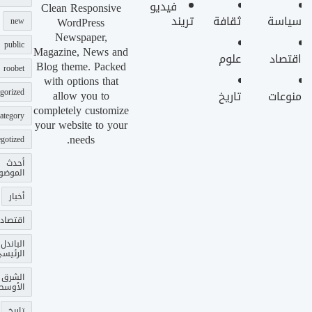
فيديو
Clean Responsive
سياسة
ثقافة
تريند
WordPress
new
Newspaper,
public
Magazine, News and
اقتصاد
علوم
Blog theme. Packed
roobet
with options that
gorized
allow you to
منوعات
تاريخ
completely customize
ategory
your website to your
needs.
gotized
أحدث
الموضو
أخبار
اقتصاد
الباندل
الرئيس
الشرق
الأوسط
تاريخ