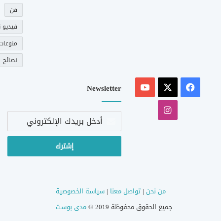
فن
فيديو ت
منوعات
نصائح
‫X
فيسبوك
‫YouTube
Newsletter
انستقرام
أدخل
بريدك
الإلكتروني
من نحن
|
تواصل معنا
|
سياسة الخصوصية
جميع الحقوق محفوظة 2019 ©
مدى بوست