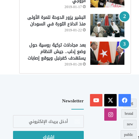
الزوجي
2019-01-17
البشير يزور الدوحة للمرة الأولى
منذ اندلاع الثورة في السودان
2019-01-22
بعد مجادلات تركية روسية حول
وضع إدلب.. جيش النظام
يستهدف كفرنبل ويوقع إصابات
2019-01-28
‫X
فيسبوك
‫YouTube
Newsletter
blog
انستقرام
brutal
أدخل
بريدك
new
الإلكتروني
public