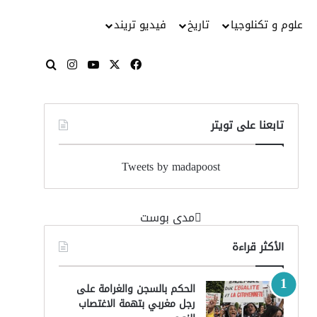
علوم و تكنلوجيا
تاريخ
فيديو تريند
‫X
فيسبوك
‫YouTube
انستقرام
بحث عن
تابعنا على تويتر
Tweets by madapoost
‏مدى بوست‏
الأكثر قراءة
الحكم بالسجن والغرامة على
رجل مغربي بتهمة الاغتصاب