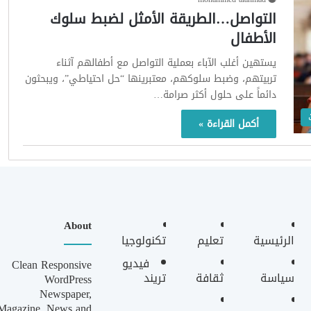
التواصل…الطريقة الأمثل لضبط سلوك
الأطفال
يستهين أغلب الآباء بعملية التواصل مع أطفالهم آثناء
تربيتهم، وضبط سلوكهم، معتبرينها “حل احتياطي”، ويبحثون
دائماً على حلول أكثر صرامة…
أكمل القراءة »
About
الرئيسية
تعليم
تكنولوجيا
فيديو
Clean Responsive
سياسة
ثقافة
تريند
WordPress
Newspaper,
Magazine, News and