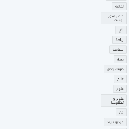
ثقافة
خاص مدى
بوست
رأي
رياضة
سياسة
صحة
صوتك وصل
عالم
علوم
علوم و
تكنلوجيا
فن
فيديو تريند