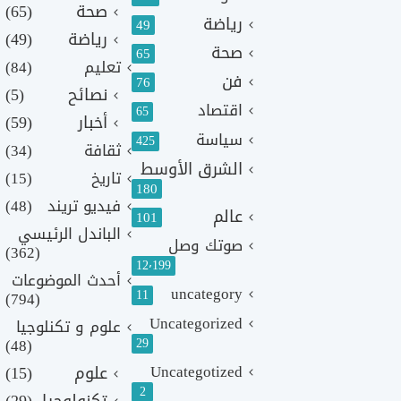
صحة
(65)
رياضة
49
رياضة
(49)
صحة
65
تعليم
(84)
فن
76
نصائح
(5)
اقتصاد
65
أخبار
(59)
سياسة
425
ثقافة
(34)
الشرق الأوسط
تاريخ
(15)
180
فيديو تريند
(48)
عالم
101
الباندل الرئيسي
صوتك وصل
(362)
12٬199
أحدث الموضوعات
uncategory
11
(794)
Uncategorized
علوم و تكنلوجيا
(48)
29
Uncategotized
علوم
(15)
2