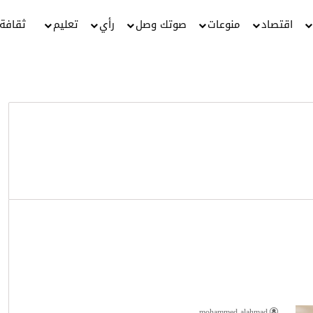
اقتصاد
منوعات
صوتك وصل
رأي
تعليم
ثقافة
mohammed alahmad