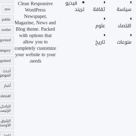
فيديو
Clean Responsive
سياسة
ثقافة
تريند
WordPress
new
Newspaper,
public
Magazine, News and
اقتصاد
علوم
Blog theme. Packed
roobet
with options that
gorized
allow you to
منوعات
تاريخ
completely customize
ategory
your website to your
needs.
gotized
أحدث
الموضو
أخبار
اقتصاد
الباندل
الرئيس
الشرق
الأوسط
تاريخ