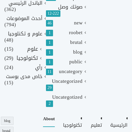
الباندل الرئيسي
صوتك وصل
(362)
12٬222
أحدث الموضوعات
new
46
(794)
roobet
1
علوم و تكنلوجيا
(48)
brutal
1
علوم
(15)
blog
1
تكنولوجيا
(29)
public
1
رأي
(24)
uncategory
11
خاص مدى بوست
Uncategorized
(15)
29
Uncategotized
2
About
blog
الرئيسية
تعليم
تكنولوجيا
brutal