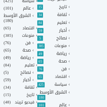
سياسة
(425)
تاريخ
15
عالم
(101)
ثقافة
الشرق الأوسط
34
(180)
تعليم
84
اقتصاد
(65)
أخبار
59
منوعات
(385)
نصائح
5
فن
(76)
منوعات
385
صحة
(65)
رياضة
49
رياضة
(49)
صحة
65
تعليم
(84)
فن
76
نصائح
(5)
اقتصاد
65
أخبار
(59)
سياسة
425
ثقافة
(34)
الشرق الأوسط
تاريخ
(15)
180
فيديو تريند
(48)
عالم
101