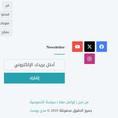
فن
فيديو ت
منوعات
نصائح
‫X
فيسبوك
‫YouTube
Newsletter
انستقرام
أدخل
بريدك
الإلكتروني
من نحن
|
تواصل معنا
|
سياسة الخصوصية
جميع الحقوق محفوظة 2019 ©
مدى بوست