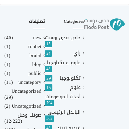
Categories
تصنيفات
خاص مدى بوست
new
(46)
15
(1)
roobet
رأي
24
(1)
brutal
علوم و تكنلوجيا
(1)
blog
48
(1)
public
تكنولوجيا
29
(11)
uncategory
علوم
15
Uncategorized
أحدث الموضوعات
(29)
794
(2)
Uncategotized
الباندل الرئيسي
صوتك وصل
362
(12٬222)
فيديو تريند
48