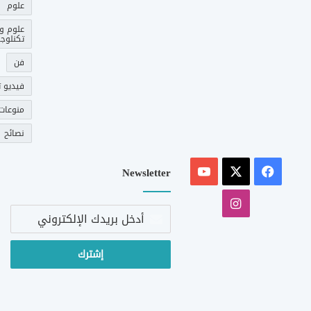
علوم
علوم و
تكنلوجي
فن
فيديو ت
منوعات
نصائح
‫X
فيسبوك
‫YouTube
Newsletter
انستقرام
أدخل
بريدك
الإلكتروني