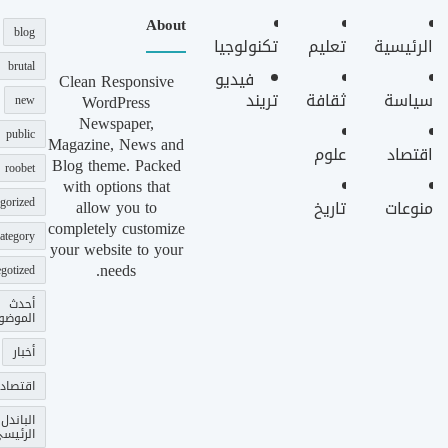
About
blog
الرئيسية
تعليم
تكنولوجيا
brutal
فيديو
Clean Responsive
سياسة
ثقافة
تريند
WordPress
new
Newspaper,
public
Magazine, News and
اقتصاد
علوم
Blog theme. Packed
roobet
with options that
gorized
allow you to
منوعات
تاريخ
completely customize
ategory
your website to your
needs.
gotized
أحدث
الموضو
أخبار
اقتصاد
الباندل
الرئيس