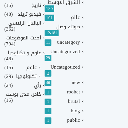
الشرق الأوسط
تاريخ
(15)
180
فيديو تريند
(48)
عالم
101
الباندل الرئيسي
صوتك وصل
(362)
12٬181
أحدث الموضوعات
uncategory
11
(794)
Uncategorized
علوم و تكنلوجيا
(48)
29
Uncategotized
علوم
(15)
2
تكنولوجيا
(29)
new
46
رأي
(24)
roobet
1
خاص مدى بوست
(15)
brutal
1
blog
1
public
1