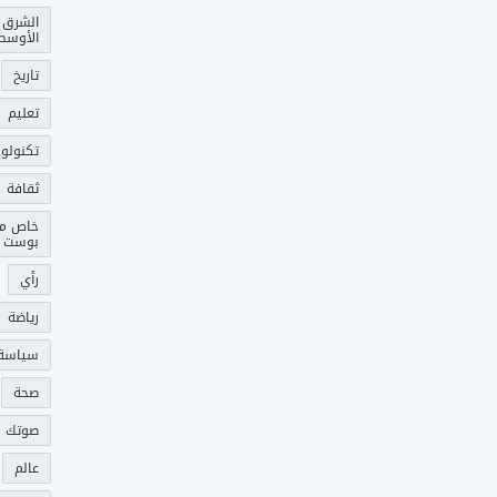
الشرق
الأوسط
تاريخ
تعليم
تكنولوج
ثقافة
خاص م
بوست
رأي
رياضة
سياسة
صحة
صوتك 
عالم