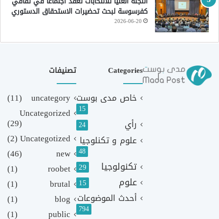
اللجنة العليا للانتخابات تعقد اجتماعا في ثقافي
كفرسوسة لبحث تحضيرات الاستحقاق الدستوري
2026-06-20
Categories
تصنيفات
خاص مدى بوست
uncategory
(11)
15
Uncategorized
(29)
رأي
24
(2)
Uncategotized
علوم و تكنلوجيا
48
(46)
new
تكنولوجيا
29
(1)
roobet
علوم
(1)
brutal
15
أحدث الموضوعات
(1)
blog
794
(1)
public