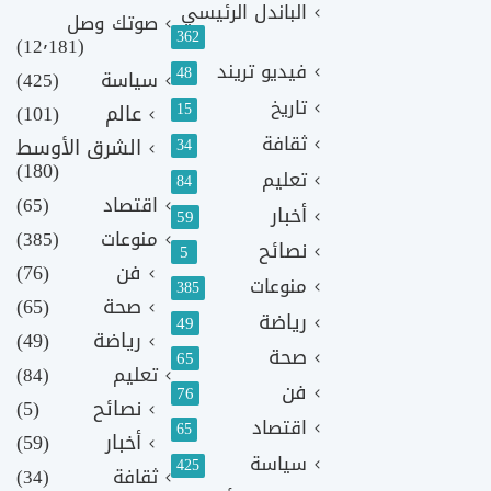
الباندل الرئيسي
صوتك وصل
362
(12٬181)
فيديو تريند
48
سياسة
(425)
تاريخ
15
عالم
(101)
ثقافة
الشرق الأوسط
34
(180)
تعليم
84
اقتصاد
(65)
أخبار
59
منوعات
(385)
نصائح
5
فن
(76)
منوعات
385
صحة
(65)
رياضة
49
رياضة
(49)
صحة
65
تعليم
(84)
فن
76
نصائح
(5)
اقتصاد
65
أخبار
(59)
سياسة
425
ثقافة
(34)