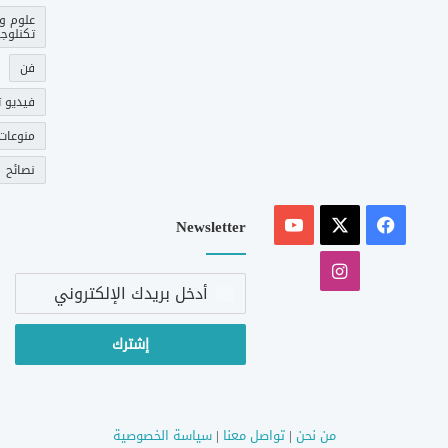
علوم و
تكنلوجي
فن
فيديو ت
منوعات
نصائح
‫X
فيسبوك
‫YouTube
Newsletter
انستقرام
أدخل
بريدك
الإلكتروني
من نحن
|
تواصل معنا
|
سياسة الخصوصية