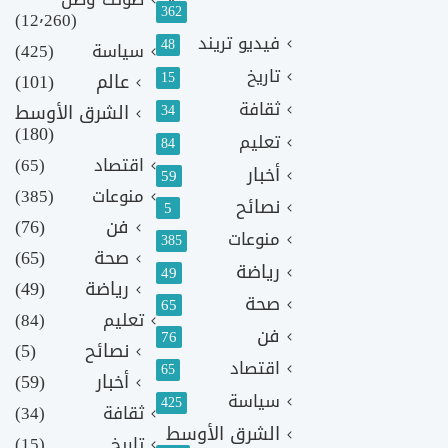
362
(12٬260)
فيديو تريند
48
سياسة
(425)
تاريخ
15
عالم
(101)
ثقافة
الشرق الأوسط
34
(180)
تعليم
84
اقتصاد
(65)
أخبار
59
منوعات
(385)
نصائح
5
فن
(76)
منوعات
385
صحة
(65)
رياضة
49
رياضة
(49)
صحة
65
تعليم
(84)
فن
76
نصائح
(5)
اقتصاد
65
أخبار
(59)
سياسة
425
ثقافة
(34)
الشرق الأوسط
تاريخ
(15)