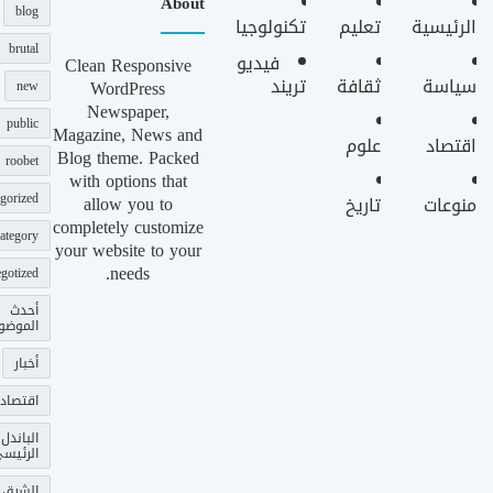
About
blog
الرئيسية
تعليم
تكنولوجيا
brutal
فيديو
Clean Responsive
سياسة
ثقافة
تريند
WordPress
new
Newspaper,
public
Magazine, News and
اقتصاد
علوم
Blog theme. Packed
roobet
with options that
gorized
allow you to
منوعات
تاريخ
completely customize
ategory
your website to your
needs.
gotized
أحدث
الموضو
أخبار
اقتصاد
الباندل
الرئيس
الشرق