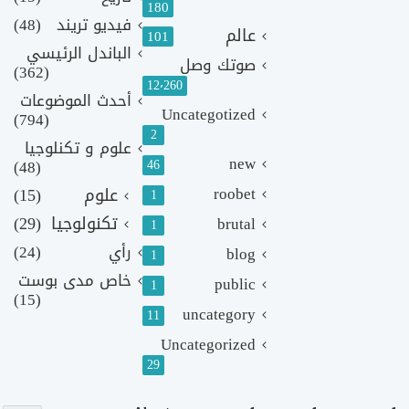
180
فيديو تريند
(48)
عالم
101
الباندل الرئيسي
صوتك وصل
(362)
12٬260
أحدث الموضوعات
Uncategotized
(794)
2
علوم و تكنلوجيا
new
(48)
46
roobet
علوم
(15)
1
تكنولوجيا
(29)
brutal
1
رأي
(24)
blog
1
خاص مدى بوست
public
1
(15)
uncategory
11
Uncategorized
29