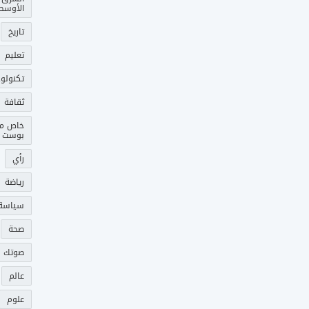
الأوسط
تاريخ
تعليم
تكنولوج
ثقافة
خاص م
بوست
رأي
رياضة
سياسة
صحة
صوتك 
عالم
علوم