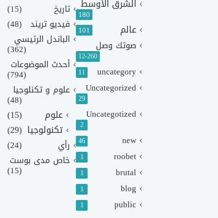
الشرق الأوسط
تاريخ
(15)
180
فيديو تريند
(48)
عالم
101
الباندل الرئيسي
صوتك وصل
(362)
12٬260
أحدث الموضوعات
uncategory
11
(794)
Uncategorized
علوم و تكنلوجيا
(48)
29
Uncategotized
علوم
(15)
2
تكنولوجيا
(29)
new
46
رأي
(24)
roobet
1
خاص مدى بوست
(15)
brutal
1
blog
1
public
1