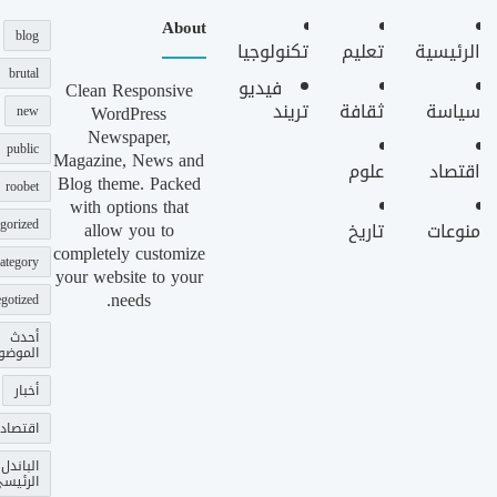
About
blog
الرئيسية
تعليم
تكنولوجيا
brutal
فيديو
Clean Responsive
سياسة
ثقافة
تريند
WordPress
new
Newspaper,
public
Magazine, News and
اقتصاد
علوم
Blog theme. Packed
roobet
with options that
gorized
allow you to
منوعات
تاريخ
completely customize
ategory
your website to your
needs.
gotized
أحدث
الموضو
أخبار
اقتصاد
الباندل
الرئيس