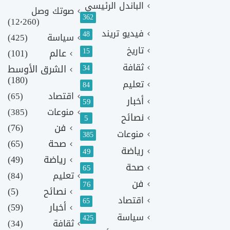
الباندل الرئيسي
صوتك وصل
362
(12٬260)
فيديو تريند
48
سياسة
(425)
تاريخ
15
عالم
(101)
ثقافة
الشرق الأوسط
34
(180)
تعليم
84
اقتصاد
(65)
أخبار
59
منوعات
(385)
نصائح
5
فن
(76)
منوعات
385
صحة
(65)
رياضة
49
رياضة
(49)
صحة
65
تعليم
(84)
فن
76
نصائح
(5)
اقتصاد
65
أخبار
(59)
سياسة
425
ثقافة
(34)