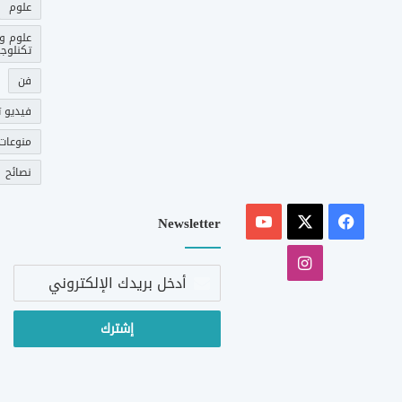
علوم
علوم و
تكنلوجي
فن
فيديو ت
منوعات
نصائح
‫X
فيسبوك
‫YouTube
Newsletter
انستقرام
أدخل
بريدك
الإلكتروني