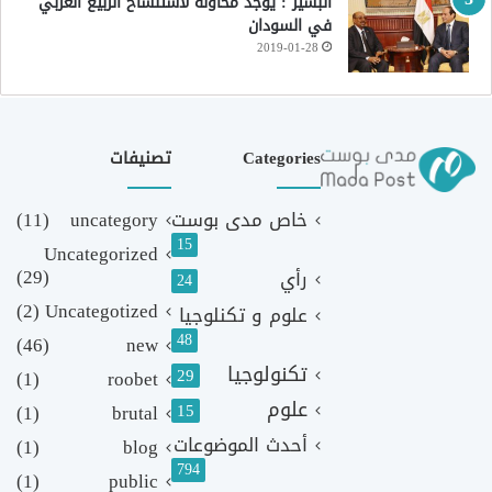
البشير : يوجد محاولة لاستنساخ الربيع العربي
في السودان
2019-01-28
Categories
تصنيفات
خاص مدى بوست
uncategory
(11)
15
Uncategorized
(29)
رأي
24
(2)
Uncategotized
علوم و تكنلوجيا
48
(46)
new
تكنولوجيا
29
(1)
roobet
علوم
(1)
brutal
15
أحدث الموضوعات
(1)
blog
794
(1)
public