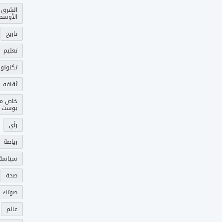
الشرق
الأوسط
تاريخ
تعليم
تكنولوج
ثقافة
خاص م
بوست
رأي
رياضة
سياسة
صحة
صوتك 
عالم