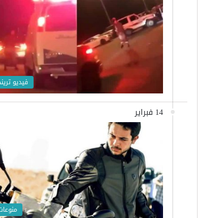
فيديو تريند
14 فبراير
منوعات