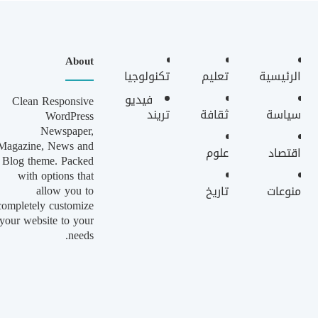
About
الرئيسية
تعليم
تكنولوجيا
فيديو
Clean Responsive
سياسة
ثقافة
تريند
WordPress
Newspaper,
Magazine, News and
اقتصاد
علوم
Blog theme. Packed
with options that
allow you to
منوعات
تاريخ
completely customize
your website to your
needs.