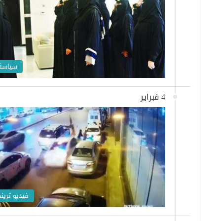
سياسة
4 فبراير
فيديو تريند