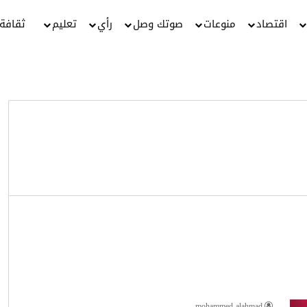
اقتصاد
منوعات
صوتك وصل
رأي
تعليم
ثقافة
mohammed alahmad