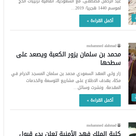
عبد الرحمن مصطفى، مع السعودية، اتفاقية ترتيبات الحج
لموسم 1440 هجريا/ 2019…
أكمل القراءة »
mohammed alahmad
محمد بن سلمان يزور الكعبة ويصعد على
سطحها
زار ولي العهد السعودي محمد بن سلمان المسجد الحرام في
مكة، بهدف الاطلاع على مشاريع التوسعة والخدمات
المقدمة. ونشرت وسائل…
أكمل القراءة »
mohammed alahmad
كلية الملك فهد الأمنية تعلن بدء قبول