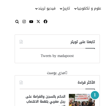
علوم و تكنلوجيا
تاريخ
فيديو تريند
‫X
فيسبوك
‫YouTube
انستقرام
بحث عن
تابعنا على تويتر
Tweets by madapoost
‏مدى بوست‏
الأكثر قراءة
الحكم بالسجن والغرامة على
رجل مغربي بتهمة الاغتصاب