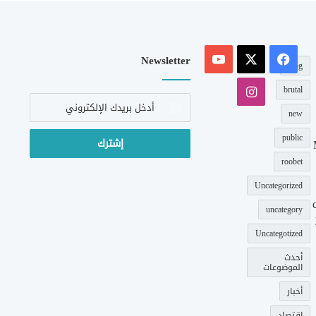
‫X
فيسبوك
‫YouTube
Newsletter
blog
انستقرام
brutal
أدخل
بريدك
new
الإلكتروني
public
roobet
Uncategorized
uncategory
Uncategotized
أحدث
الموضوعات
أخبار
اقتصاد