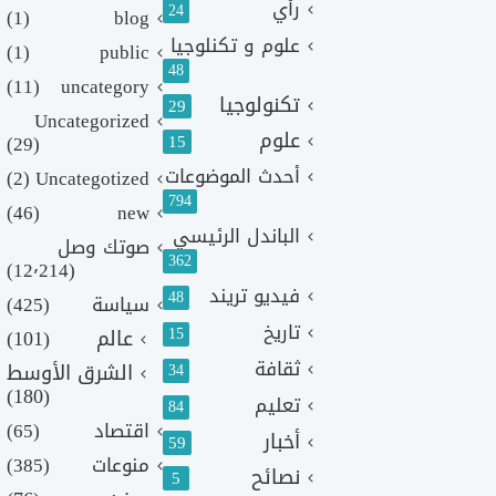
رأي
24
(1)
blog
علوم و تكنلوجيا
(1)
public
48
(11)
uncategory
تكنولوجيا
29
Uncategorized
علوم
(29)
15
أحدث الموضوعات
(2)
Uncategotized
794
(46)
new
الباندل الرئيسي
صوتك وصل
362
(12٬214)
فيديو تريند
48
سياسة
(425)
تاريخ
15
عالم
(101)
ثقافة
الشرق الأوسط
34
(180)
تعليم
84
اقتصاد
(65)
أخبار
59
منوعات
(385)
نصائح
5