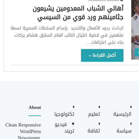
أهالي الشباب المعدومين يشيعون
جثامينهم ورد قوي من السيسي
ازدادت ردود الأفعال والتنديد بإعدام السلطات المصرية تسعة
متهمين في قضية اغتيال النائب العام السابق هشام بركات،
بناء على اعترافات…
أكمل القراءة »
About
الرئيسية
تعليم
تكنولوجيا
فيديو
Clean Responsive
سياسة
ثقافة
تريند
WordPress
Newspaper,