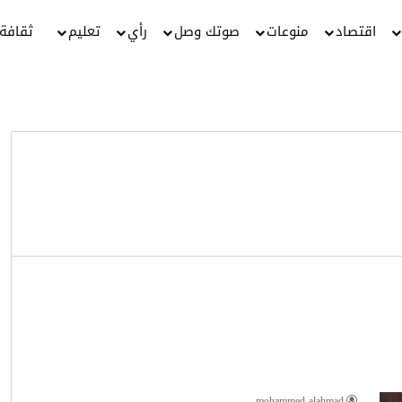
اقتصاد
منوعات
صوتك وصل
رأي
تعليم
ثقافة
mohammed alahmad