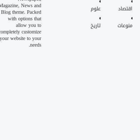
Magazine, News and
اقتصاد
علوم
Blog theme. Packed
with options that
allow you to
منوعات
تاريخ
completely customize
your website to your
needs.