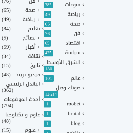
فن
(76)
منوعات
385
صحة
(65)
رياضة
49
رياضة
(49)
صحة
65
تعليم
(84)
فن
76
نصائح
(5)
اقتصاد
65
أخبار
(59)
سياسة
425
ثقافة
(34)
الشرق الأوسط
تاريخ
(15)
180
فيديو تريند
(48)
عالم
101
الباندل الرئيسي
صوتك وصل
(362)
12٬214
أحدث الموضوعات
roobet
1
(794)
brutal
1
علوم و تكنلوجيا
(48)
blog
1
علوم
(15)