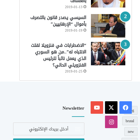
بالعساف
2019-01-13
السيسي يصدر قانون بالتصرف
بأموال “الإرهابيين”
2019-01-19
“الاضطرابات في فنزويلا لفتت
الانتباه له”..من هو السوري
الذي يعمل نائباً للرئيس
الفنزويلي الحالي؟
2019-01-25
‫X
فيسبوك
‫YouTube
Newsletter
blog
انستقرام
brutal
أدخل
بريدك
new
الإلكتروني