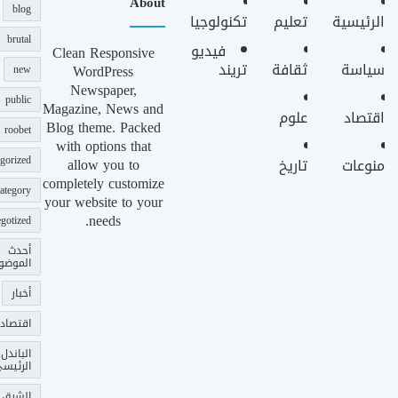
About
blog
الرئيسية
تعليم
تكنولوجيا
brutal
فيديو
Clean Responsive
سياسة
ثقافة
تريند
WordPress
new
Newspaper,
public
Magazine, News and
اقتصاد
علوم
Blog theme. Packed
roobet
with options that
gorized
allow you to
منوعات
تاريخ
completely customize
ategory
your website to your
needs.
gotized
أحدث
الموضو
أخبار
اقتصاد
الباندل
الرئيس
الشرق