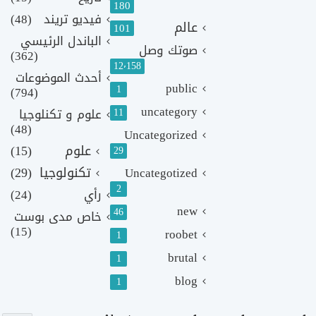
180
فيديو تريند
(48)
عالم
101
الباندل الرئيسي
صوتك وصل
(362)
12٬158
أحدث الموضوعات
public
1
(794)
uncategory
11
علوم و تكنلوجيا
(48)
Uncategorized
علوم
(15)
29
تكنولوجيا
(29)
Uncategotized
2
رأي
(24)
new
46
خاص مدى بوست
(15)
roobet
1
brutal
1
blog
1