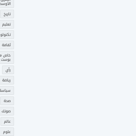
الأوسط
تاريخ
تعليم
تكنولوج
ثقافة
خاص م
بوست
رأي
رياضة
سياسة
صحة
صوتك 
عالم
علوم