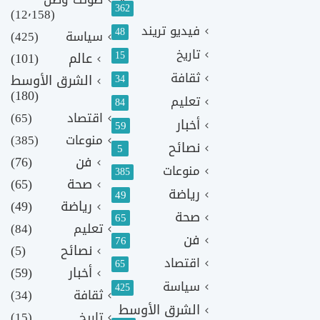
362
(12٬158)
فيديو تريند
48
سياسة
(425)
تاريخ
15
عالم
(101)
ثقافة
الشرق الأوسط
34
(180)
تعليم
84
اقتصاد
(65)
أخبار
59
منوعات
(385)
نصائح
5
فن
(76)
منوعات
385
صحة
(65)
رياضة
49
رياضة
(49)
صحة
65
تعليم
(84)
فن
76
نصائح
(5)
اقتصاد
65
أخبار
(59)
سياسة
425
ثقافة
(34)
الشرق الأوسط
تاريخ
(15)