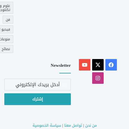
علوم و
تكنلوجي
فن
فيديو ت
منوعات
نصائح
‫X
فيسبوك
‫YouTube
Newsletter
انستقرام
أدخل
بريدك
الإلكتروني
من نحن
|
تواصل معنا
|
سياسة الخصوصية