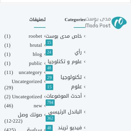
Categories
تصنيفات
خاص مدى بوست
roobet
(1)
15
(1)
brutal
رأي
24
(1)
blog
علوم و تكنلوجيا
(1)
public
48
(11)
uncategory
تكنولوجيا
29
Uncategorized
علوم
(29)
15
أحدث الموضوعات
(2)
Uncategotized
794
(46)
new
الباندل الرئيسي
صوتك وصل
362
(12٬222)
فيديو تريند
48
سياسة
(425)