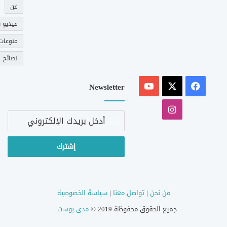
فن
فيديو ت
منوعات
نصائح
‫X
فيسبوك
‫YouTube
Newsletter
انستقرام
أدخل
بريدك
الإلكتروني
من نحن
|
تواصل معنا
|
سياسة الخصوصية
جميع الحقوق محفوظة 2019 ©
مدى بوست