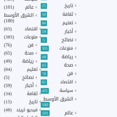
تاريخ
15
عالم
(101)
ثقافة
الشرق الأوسط
34
(180)
تعليم
84
اقتصاد
(65)
أخبار
59
منوعات
(385)
نصائح
5
فن
(76)
منوعات
385
صحة
(65)
رياضة
49
رياضة
(49)
صحة
65
تعليم
(84)
فن
76
نصائح
(5)
اقتصاد
65
أخبار
(59)
سياسة
425
ثقافة
(34)
الشرق الأوسط
تاريخ
(15)
180
فيديو تريند
(48)
عالم
101