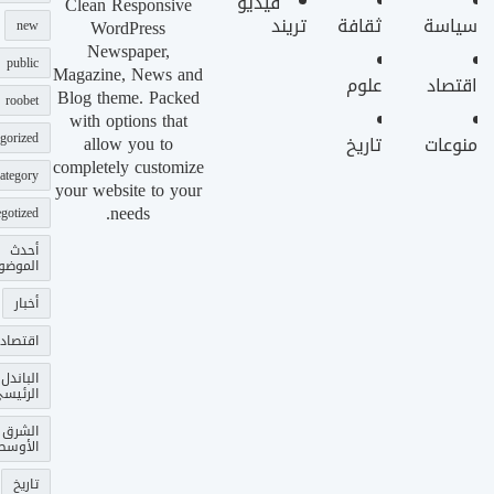
فيديو
Clean Responsive
سياسة
ثقافة
تريند
WordPress
new
Newspaper,
public
Magazine, News and
اقتصاد
علوم
Blog theme. Packed
roobet
with options that
gorized
allow you to
منوعات
تاريخ
completely customize
ategory
your website to your
needs.
gotized
أحدث
الموضو
أخبار
اقتصاد
الباندل
الرئيس
الشرق
الأوسط
تاريخ