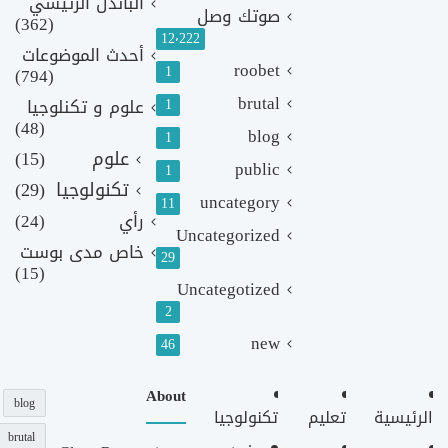
الباندل الرئيسي
صوتك وصل
(362)
12٬222
أحدث الموضوعات
roobet
1
(794)
brutal
1
علوم و تكنلوجيا
(48)
blog
1
علوم
(15)
public
1
تكنولوجيا
(29)
uncategory
11
رأي
(24)
Uncategorized
خاص مدى بوست
29
(15)
Uncategotized
2
new
46
About
blog
الرئيسية
تعليم
تكنولوجيا
brutal