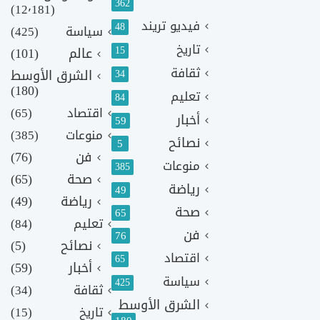
362
(12٬181)
فيديو تريند
48
سياسة
(425)
تاريخ
15
عالم
(101)
ثقافة
الشرق الأوسط
34
(180)
تعليم
84
اقتصاد
(65)
أخبار
59
منوعات
(385)
نصائح
5
فن
(76)
منوعات
385
صحة
(65)
رياضة
49
رياضة
(49)
صحة
65
تعليم
(84)
فن
76
نصائح
(5)
اقتصاد
65
أخبار
(59)
سياسة
425
ثقافة
(34)
الشرق الأوسط
تاريخ
(15)