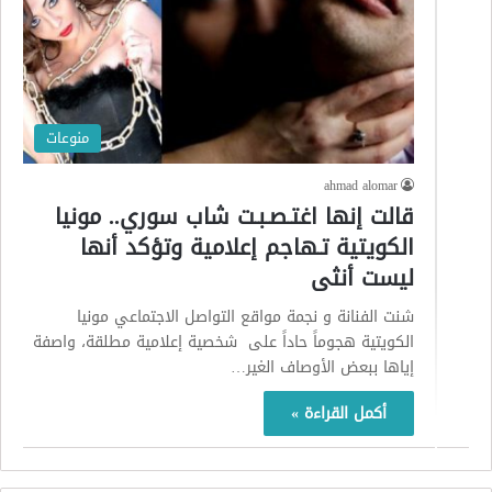
منوعات
ahmad alomar
قالت إنها اغتـصـبـت شاب سوري.. مونيا
الكويتية تـهاجم إعلامية وتؤكد أنها
ليست أنثى
شنت الفنانة و نجمة مواقع التواصل الاجتماعي مونيا
الكويتية هجوماً حاداً على شخصية إعلامية مطلقة، واصفة
إياها ببعض الأوصاف الغير…
أكمل القراءة »