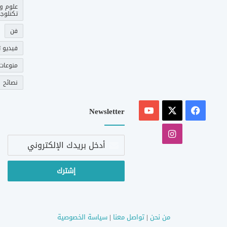
علوم و
تكنلوجي
فن
فيديو ت
منوعات
نصائح
‫X
فيسبوك
‫YouTube
Newsletter
انستقرام
أدخل
بريدك
الإلكتروني
من نحن
|
تواصل معنا
|
سياسة الخصوصية