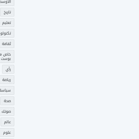
الأوسط
تاريخ
تعليم
تكنولوج
ثقافة
خاص م
بوست
رأي
رياضة
سياسة
صحة
صوتك 
عالم
علوم