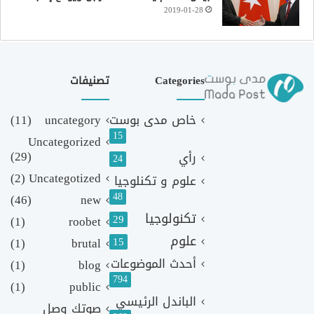
2019-01-28
Categories
تصنيفات
خاص مدى بوست
uncategory
(11)
15
Uncategorized
(29)
رأي
24
(2)
Uncategotized
علوم و تكنلوجيا
48
(46)
new
تكنولوجيا
29
(1)
roobet
علوم
(1)
brutal
15
أحدث الموضوعات
(1)
blog
794
(1)
public
الباندل الرئيسي
صوتك وصل