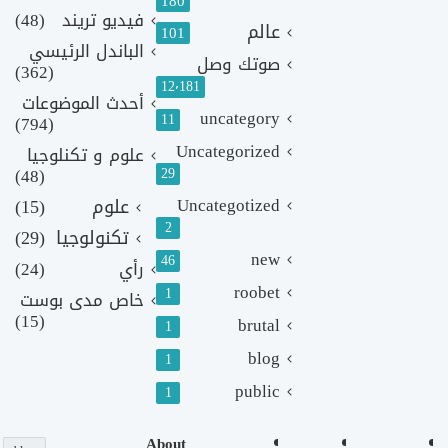
180
فيديو تريند
(48)
عالم
101
الباندل الرئيسي
صوتك وصل
(362)
12٬181
أحدث الموضوعات
uncategory
11
(794)
Uncategorized
علوم و تكنلوجيا
(48)
29
Uncategotized
علوم
(15)
2
تكنولوجيا
(29)
new
46
رأي
(24)
roobet
1
خاص مدى بوست
(15)
brutal
1
blog
1
public
1
About