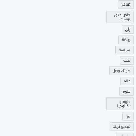
ثقافة
خاص مدى
بوست
رأي
رياضة
سياسة
صحة
صوتك وصل
عالم
علوم
علوم و
تكنلوجيا
فن
فيديو تريند