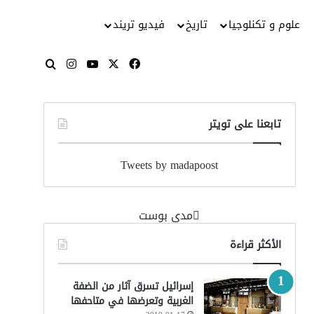
علوم و تكنلوجيا
تاريخ
فيديو تريند
‫X
فيسبوك
‫YouTube
انستقرام
بحث عن
تابعنا على تويتر
Tweets by madapoost
‏مدى بوست‏
الأكثر قراءة
إسرائيل تسرق آثار من الضفة
الغربية وتعرضها في متاحفها