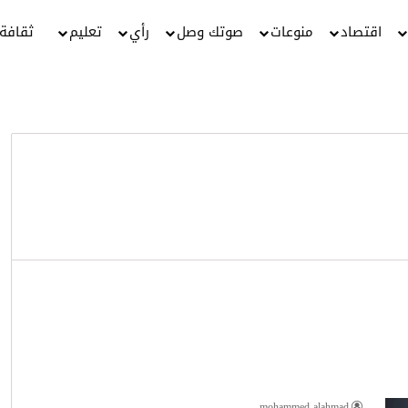
اقتصاد
منوعات
صوتك وصل
رأي
تعليم
ثقافة
mohammed alahmad