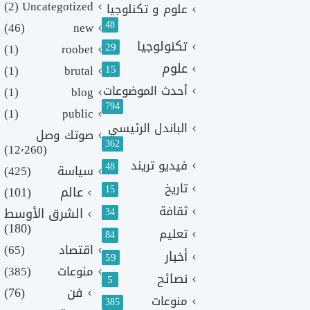
(2)
Uncategotized
علوم و تكنلوجيا
48
(46)
new
تكنولوجيا
29
(1)
roobet
علوم
(1)
brutal
15
أحدث الموضوعات
(1)
blog
794
(1)
public
الباندل الرئيسي
صوتك وصل
362
(12٬260)
فيديو تريند
48
سياسة
(425)
تاريخ
15
عالم
(101)
ثقافة
الشرق الأوسط
34
(180)
تعليم
84
اقتصاد
(65)
أخبار
59
منوعات
(385)
نصائح
5
فن
(76)
منوعات
385