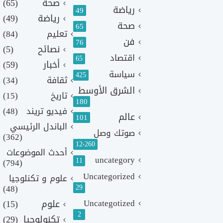
صحة
(65)
رياضة
49
رياضة
(49)
صحة
65
تعليم
(84)
فن
76
نصائح
(5)
اقتصاد
65
أخبار
(59)
سياسة
425
ثقافة
(34)
الشرق الأوسط
تاريخ
(15)
180
فيديو تريند
(48)
عالم
101
الباندل الرئيسي
صوتك وصل
(362)
12٬260
أحدث الموضوعات
uncategory
11
(794)
Uncategorized
علوم و تكنلوجيا
(48)
29
Uncategotized
علوم
(15)
2
تكنولوجيا
(29)