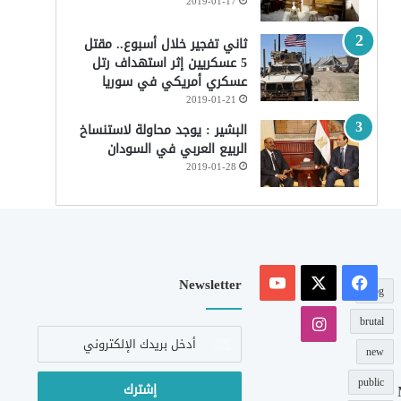
2019-01-17
ثاني تفجير خلال أسبوع.. مقتل
5 عسكريين إثر استهداف رتل
عسكري أمريكي في سوريا
2019-01-21
البشير : يوجد محاولة لاستنساخ
الربيع العربي في السودان
2019-01-28
‫X
فيسبوك
‫YouTube
Newsletter
blog
انستقرام
brutal
أدخل
بريدك
new
الإلكتروني
public