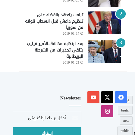
2019-02-25
ترامب يتعهد بالقضاء على
تنظيم داعش قبل انسحاب قواته
من سوريا
2019-01-17
بعد ارتكابه مخالفة..الأمير فيليب
يتلقى تحذيرات من الشرطة
البريطانية
2019-01-21
‫X
فيسبوك
‫YouTube
Newsletter
blog
انستقرام
brutal
أدخل
بريدك
new
الإلكتروني
public