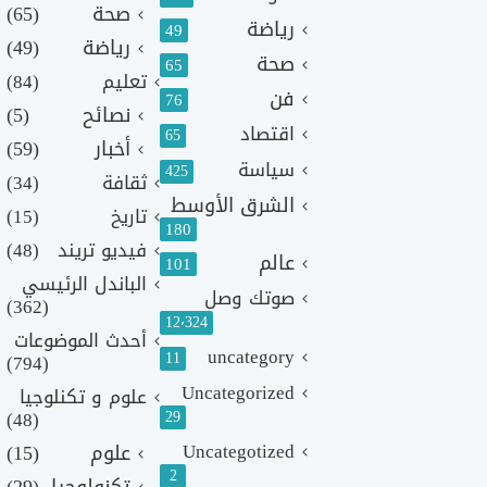
صحة
(65)
رياضة
49
رياضة
(49)
صحة
65
تعليم
(84)
فن
76
نصائح
(5)
اقتصاد
65
أخبار
(59)
سياسة
425
ثقافة
(34)
الشرق الأوسط
تاريخ
(15)
180
فيديو تريند
(48)
عالم
101
الباندل الرئيسي
صوتك وصل
(362)
12٬324
أحدث الموضوعات
uncategory
11
(794)
Uncategorized
علوم و تكنلوجيا
(48)
29
Uncategotized
علوم
(15)
2