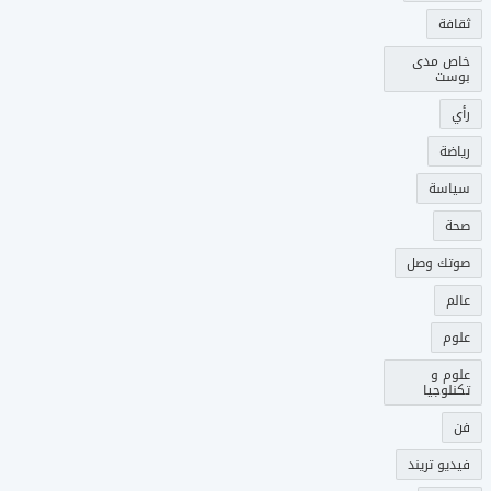
ثقافة
خاص مدى
بوست
رأي
رياضة
سياسة
صحة
صوتك وصل
عالم
علوم
علوم و
تكنلوجيا
فن
فيديو تريند