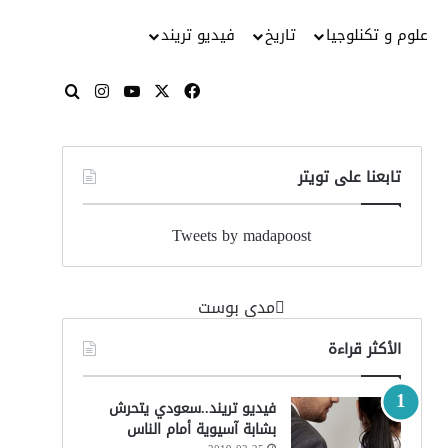
علوم و تكنلوجيا
تاريخ
فيديو تريند
‫X
فيسبوك
‫YouTube
انستقرام
بحث عن
تابعنا على تويتر
Tweets by madapoost
‏مدى بوست‏
الأكثر قراءة
فيديو تريند..سعودي يتحرش
بشابة آسيوية أمام الناس