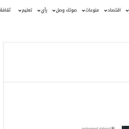
اقتصاد
منوعات
صوتك وصل
رأي
تعليم
ثقافة
mohammed alahmad