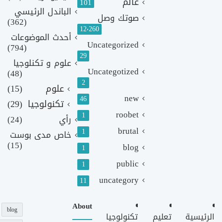
عالم
101
الباندل الرئيسي
صوتك وصل
(362)
12٬260
أحدث الموضوعات
Uncategorized
(794)
29
علوم و تكنلوجيا
Uncategotized
(48)
2
علوم
(15)
new
46
تكنولوجيا
(29)
roobet
1
رأي
(24)
brutal
1
خاص مدى بوست
(15)
blog
1
public
1
uncategory
11
About
blog
الرئيسية
تعليم
تكنولوجيا