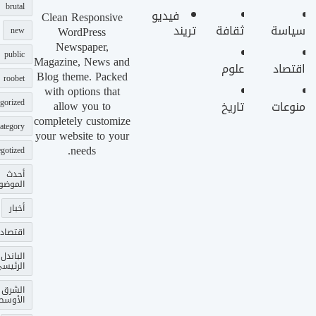
brutal
فيديو
Clean Responsive
سياسة
ثقافة
تريند
WordPress
new
Newspaper,
public
Magazine, News and
اقتصاد
علوم
Blog theme. Packed
roobet
with options that
gorized
allow you to
منوعات
تاريخ
completely customize
ategory
your website to your
needs.
gotized
أحدث
الموضو
أخبار
اقتصاد
الباندل
الرئيس
الشرق
الأوسط