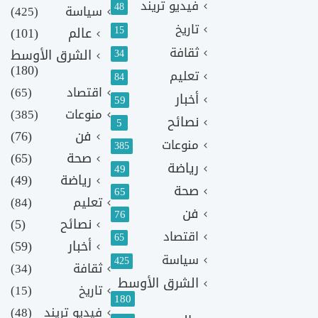
فيديو تريند
48
سياسة
(425)
تاريخ
15
عالم
(101)
ثقافة
الشرق الأوسط
34
(180)
تعليم
84
اقتصاد
(65)
أخبار
59
منوعات
(385)
نصائح
5
فن
(76)
منوعات
385
صحة
(65)
رياضة
49
رياضة
(49)
صحة
65
تعليم
(84)
فن
76
نصائح
(5)
اقتصاد
65
أخبار
(59)
سياسة
425
ثقافة
(34)
الشرق الأوسط
تاريخ
(15)
180
فيديو تريند
(48)