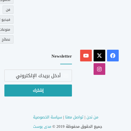
فن
فيديو ت
منوعات
نصائح
‫X
فيسبوك
‫YouTube
Newsletter
انستقرام
أدخل
بريدك
الإلكتروني
من نحن
|
تواصل معنا
|
سياسة الخصوصية
جميع الحقوق محفوظة 2019 ©
مدى بوست