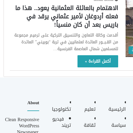
الاهتمام بالعائلة العثمانية يعود.. هذا ما
فعله أردوغان لأمير عثماني يرقد في
باريس بعد أن كان منسياً!
أقدمت وكالة التعاون والتنسيق التركية على ترميم مجموعة
من القـبـــور العائدة لعثمانيين في تربة “بوبيني” العائدة
للمسلمين شمال العاصمة الفرنسية…
أكمل القراءة »
About
الرئيسية
تعليم
تكنولوجيا
فيديو
Clean Responsive
سياسة
ثقافة
تريند
WordPress
Newspaper,