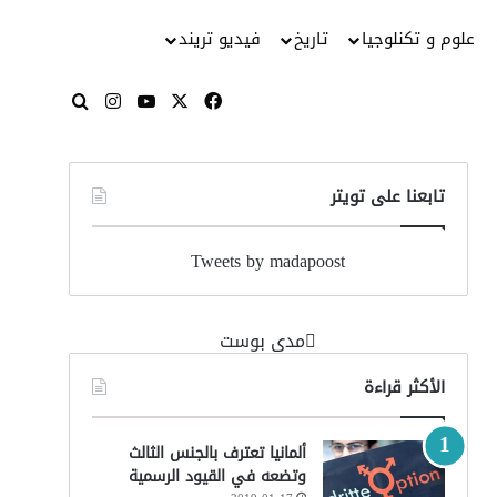
علوم و تكنلوجيا
تاريخ
فيديو تريند
‫X
فيسبوك
‫YouTube
انستقرام
بحث عن
تابعنا على تويتر
Tweets by madapoost
‏مدى بوست‏
الأكثر قراءة
ألمانيا تعترف بالجنس الثالث
وتضعه في القيود الرسمية