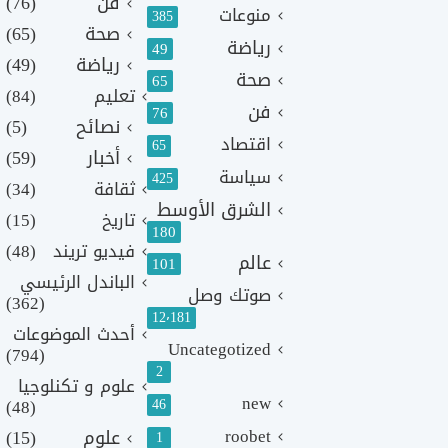
فن
(76)
منوعات
385
صحة
(65)
رياضة
49
رياضة
(49)
صحة
65
تعليم
(84)
فن
76
نصائح
(5)
اقتصاد
65
أخبار
(59)
سياسة
425
ثقافة
(34)
الشرق الأوسط
تاريخ
(15)
180
فيديو تريند
(48)
عالم
101
الباندل الرئيسي
صوتك وصل
(362)
12٬181
أحدث الموضوعات
Uncategotized
(794)
2
علوم و تكنلوجيا
new
(48)
46
roobet
علوم
(15)
1