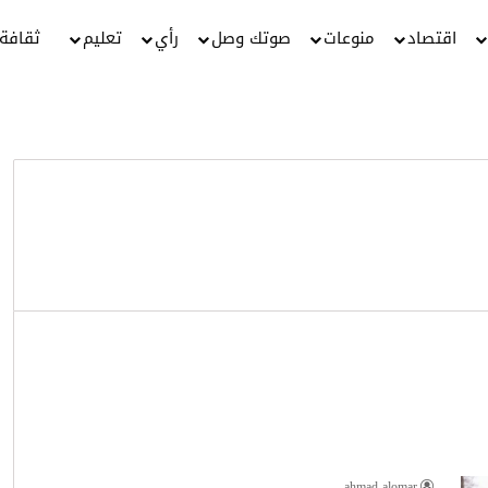
اقتصاد
منوعات
صوتك وصل
رأي
تعليم
ثقافة
ahmad alomar