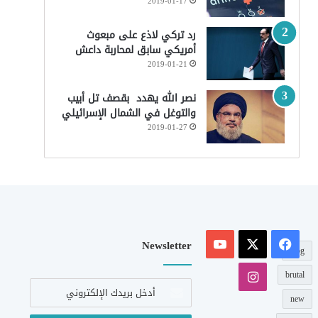
2019-01-17
رد تركي لاذع على مبعوث
أمريكي سابق لمحاربة داعش
2019-01-21
نصر الله يهدد بقصف تل أبيب
والتوغل في الشمال الإسرائيلي
2019-01-27
‫X
فيسبوك
‫YouTube
Newsletter
blog
انستقرام
brutal
أدخل
بريدك
new
الإلكتروني