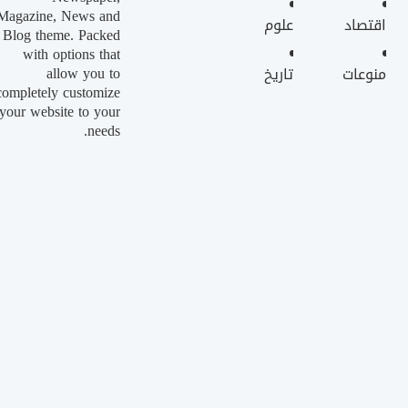
Magazine, News and
اقتصاد
علوم
Blog theme. Packed
with options that
allow you to
منوعات
تاريخ
completely customize
your website to your
needs.