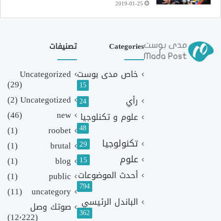
2019-01-25
Categories
تصنيفات
خاص مدى بوست
Uncategorized
(29)
15
(2)
Uncategotized
رأي
24
(46)
new
علوم و تكنلوجيا
48
(1)
roobet
تكنولوجيا
29
(1)
brutal
علوم
(1)
blog
15
أحدث الموضوعات
(1)
public
794
(11)
uncategory
الباندل الرئيسي
صوتك وصل
362
(12٬222)