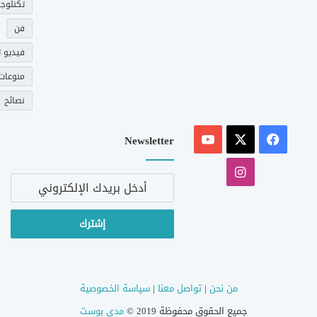
تكنلوجي
فن
فيديو ت
منوعات
نصائح
‫X
فيسبوك
‫YouTube
Newsletter
انستقرام
أدخل
بريدك
الإلكتروني
من نحن
|
تواصل معنا
|
سياسة الخصوصية
جميع الحقوق محفوظة 2019 ©
مدى بوست