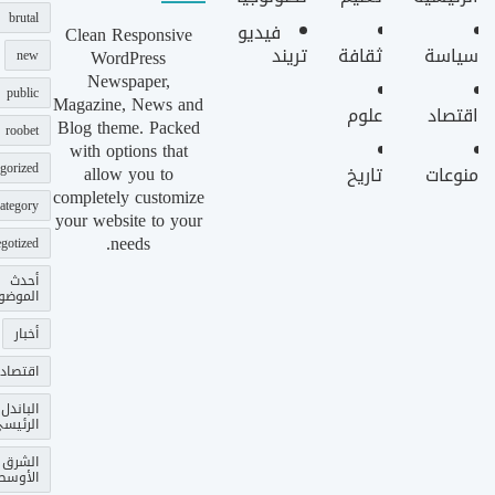
brutal
فيديو
Clean Responsive
سياسة
ثقافة
تريند
WordPress
new
Newspaper,
public
Magazine, News and
اقتصاد
علوم
Blog theme. Packed
roobet
with options that
gorized
allow you to
منوعات
تاريخ
completely customize
ategory
your website to your
needs.
gotized
أحدث
الموضو
أخبار
اقتصاد
الباندل
الرئيس
الشرق
الأوسط