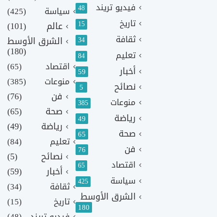
فيديو تريند
48
سياسة
(425)
تاريخ
15
عالم
(101)
ثقافة
الشرق الأوسط
34
(180)
تعليم
84
اقتصاد
(65)
أخبار
59
منوعات
(385)
نصائح
5
فن
(76)
منوعات
385
صحة
(65)
رياضة
49
رياضة
(49)
صحة
65
تعليم
(84)
فن
76
نصائح
(5)
اقتصاد
65
أخبار
(59)
سياسة
425
ثقافة
(34)
الشرق الأوسط
تاريخ
(15)
180
فيديو تريند
(48)