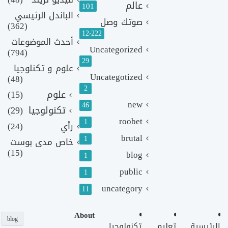
عالم
101
الباندل الرئيسي
صوتك وصل
(362)
12٬222
أحدث الموضوعات
Uncategorized
(794)
29
علوم و تكنلوجيا
Uncategotized
(48)
2
علوم
(15)
new
46
تكنولوجيا
(29)
roobet
1
رأي
(24)
brutal
1
خاص مدى بوست
(15)
blog
1
public
1
uncategory
11
About
blog
الرئيسية
تعليم
تكنولوجيا