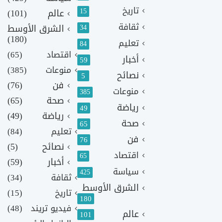
تاريخ
15
عالم
(101)
ثقافة
الشرق الأوسط
34
(180)
تعليم
84
اقتصاد
(65)
أخبار
59
منوعات
(385)
نصائح
5
فن
(76)
منوعات
385
صحة
(65)
رياضة
49
رياضة
(49)
صحة
65
تعليم
(84)
فن
76
نصائح
(5)
اقتصاد
65
أخبار
(59)
سياسة
425
ثقافة
(34)
الشرق الأوسط
تاريخ
(15)
180
فيديو تريند
(48)
عالم
101