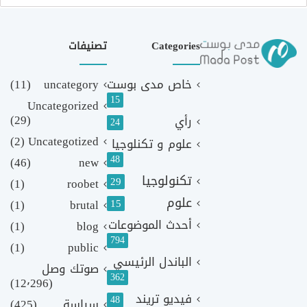
Categories
تصنيفات
خاص مدى بوست
uncategory
(11)
15
Uncategorized
(29)
رأي
24
(2)
Uncategotized
علوم و تكنلوجيا
48
(46)
new
تكنولوجيا
29
(1)
roobet
علوم
(1)
brutal
15
أحدث الموضوعات
(1)
blog
794
(1)
public
الباندل الرئيسي
صوتك وصل
362
(12٬296)
فيديو تريند
48
سياسة
(425)