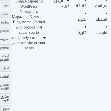
فيديو
Clean Responsive
سياسة
ثقافة
تريند
WordPress
new
Newspaper,
public
Magazine, News and
اقتصاد
علوم
Blog theme. Packed
roobet
with options that
gorized
allow you to
منوعات
تاريخ
completely customize
ategory
your website to your
needs.
gotized
أحدث
الموضو
أخبار
اقتصاد
الباندل
الرئيس
الشرق
الأوسط
تاريخ