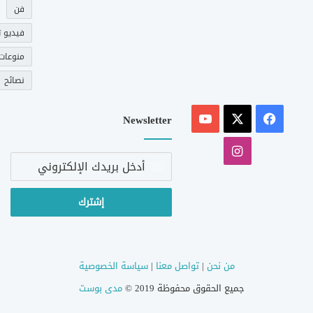
فن
فيديو ت
منوعات
نصائح
‫X
فيسبوك
‫YouTube
Newsletter
انستقرام
أدخل
بريدك
الإلكتروني
من نحن
|
تواصل معنا
|
سياسة الخصوصية
جميع الحقوق محفوظة 2019 ©
مدى بوست