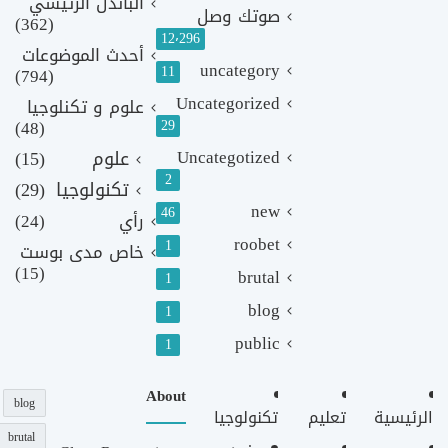
الباندل الرئيسي
صوتك وصل
(362)
12٬296
أحدث الموضوعات
uncategory
11
(794)
Uncategorized
علوم و تكنلوجيا
(48)
29
Uncategotized
علوم
(15)
2
تكنولوجيا
(29)
new
46
رأي
(24)
roobet
1
خاص مدى بوست
(15)
brutal
1
blog
1
public
1
About
blog
الرئيسية
تعليم
تكنولوجيا
brutal