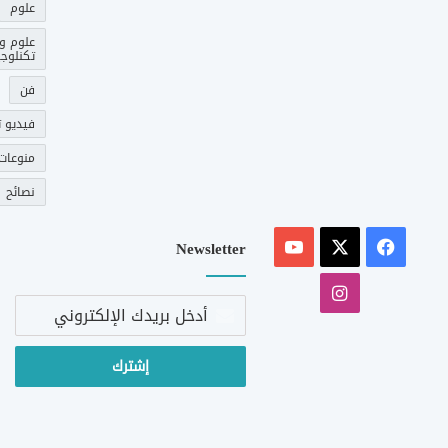
علوم
علوم و
تكنلوجي
فن
فيديو ت
منوعات
نصائح
‫X
فيسبوك
‫YouTube
Newsletter
انستقرام
أدخل
بريدك
الإلكتروني