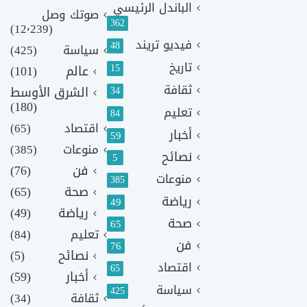
الباندل الرئيسي
صوتك وصل
362
(12٬239)
فيديو تريند
48
سياسة
(425)
تاريخ
15
عالم
(101)
ثقافة
الشرق الأوسط
34
(180)
تعليم
84
اقتصاد
(65)
أخبار
59
منوعات
(385)
نصائح
5
فن
(76)
منوعات
385
صحة
(65)
رياضة
49
رياضة
(49)
صحة
65
تعليم
(84)
فن
76
نصائح
(5)
اقتصاد
65
أخبار
(59)
سياسة
425
ثقافة
(34)