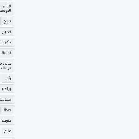
الشرق
الأوسط
تاريخ
تعليم
تكنولوج
ثقافة
خاص م
بوست
رأي
رياضة
سياسة
صحة
صوتك 
عالم