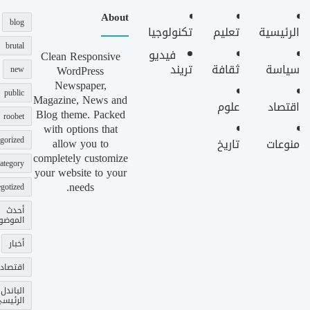
About
blog
الرئيسية
تعليم
تكنولوجيا
brutal
فيديو
Clean Responsive
سياسة
ثقافة
تريند
WordPress
new
Newspaper,
public
Magazine, News and
اقتصاد
علوم
Blog theme. Packed
roobet
with options that
gorized
allow you to
منوعات
تاريخ
completely customize
ategory
your website to your
needs.
gotized
أحدث
الموضو
أخبار
اقتصاد
الباندل
الرئيس