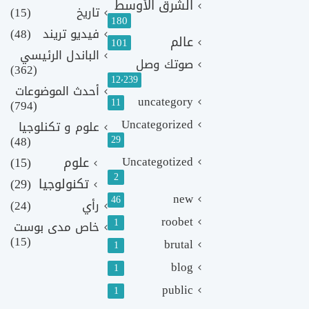
الشرق الأوسط
تاريخ
(15)
180
فيديو تريند
(48)
عالم
101
الباندل الرئيسي
صوتك وصل
(362)
12٬239
أحدث الموضوعات
uncategory
11
(794)
Uncategorized
علوم و تكنلوجيا
(48)
29
Uncategotized
علوم
(15)
2
تكنولوجيا
(29)
new
46
رأي
(24)
roobet
1
خاص مدى بوست
(15)
brutal
1
blog
1
public
1