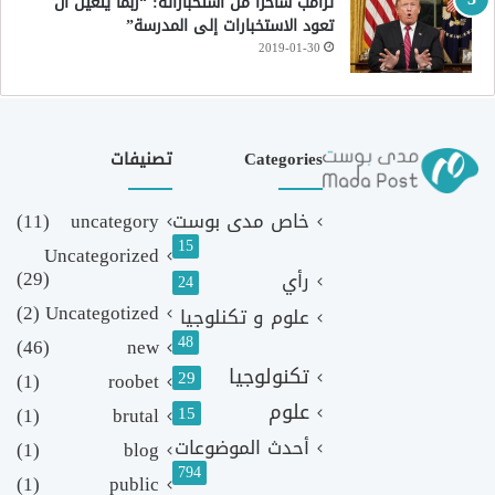
ترامب ساخراً من استخباراته: “ربما يتعين أن
تعود الاستخبارات إلى المدرسة”
2019-01-30
Categories
تصنيفات
خاص مدى بوست
uncategory
(11)
15
Uncategorized
(29)
رأي
24
(2)
Uncategotized
علوم و تكنلوجيا
48
(46)
new
تكنولوجيا
29
(1)
roobet
علوم
(1)
brutal
15
أحدث الموضوعات
(1)
blog
794
(1)
public