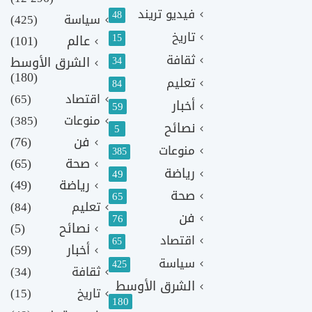
فيديو تريند
48
سياسة
(425)
تاريخ
15
عالم
(101)
ثقافة
الشرق الأوسط
34
(180)
تعليم
84
اقتصاد
(65)
أخبار
59
منوعات
(385)
نصائح
5
فن
(76)
منوعات
385
صحة
(65)
رياضة
49
رياضة
(49)
صحة
65
تعليم
(84)
فن
76
نصائح
(5)
اقتصاد
65
أخبار
(59)
سياسة
425
ثقافة
(34)
الشرق الأوسط
تاريخ
(15)
180