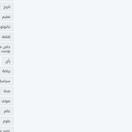
تاريخ
تعليم
تكنولوج
ثقافة
خاص م
بوست
رأي
رياضة
سياسة
صحة
صوتك 
عالم
علوم
علوم و