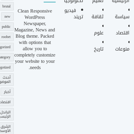
الرئيسية
تعليم
تكنولوجيا
brutal
فيديو
Clean Responsive
سياسة
ثقافة
تريند
WordPress
new
Newspaper,
public
Magazine, News and
اقتصاد
علوم
Blog theme. Packed
roobet
with options that
gorized
allow you to
منوعات
تاريخ
completely customize
ategory
your website to your
needs.
gotized
أحدث
الموضو
أخبار
اقتصاد
الباندل
الرئيس
الشرق
الأوسط