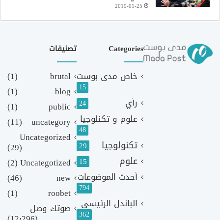
2019-01-25
Categories
تصنيفات
خاص مدى بوست
brutal
(1)
15
(1)
blog
رأي
24
(1)
public
علوم و تكنلوجيا
(11)
uncategory
48
Uncategorized
تكنولوجيا
29
(29)
علوم
(2)
Uncategotized
15
أحدث الموضوعات
(46)
new
794
(1)
roobet
الباندل الرئيسي
صوتك وصل
362
(12٬296)