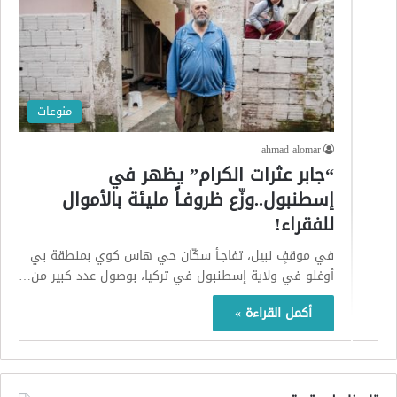
منوعات
ahmad alomar
“جابر عثرات الكرام” يظهر في
إسطنبول..وزّع ظروفـاً مليئة بالأموال
للفقراء!
في موقفٍ نبيل، تفاجـأ سكّان حي هاس كوي بمنطقة بي
أوغلو في ولاية إسطنبول في تركيا، بوصول عدد كبير من…
أكمل القراءة »