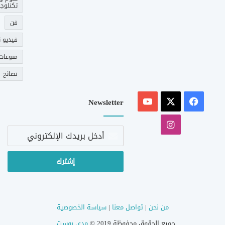
تكنلوجي
فن
فيديو ت
منوعات
نصائح
‫X
فيسبوك
‫YouTube
Newsletter
انستقرام
أدخل
بريدك
الإلكتروني
من نحن
|
تواصل معنا
|
سياسة الخصوصية
جميع الحقوق محفوظة 2019 ©
مدى بوست