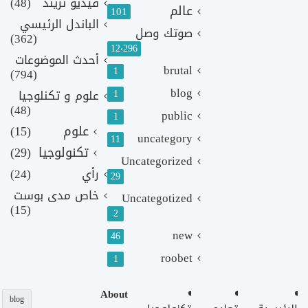
فيديو تريند
(48)
عالم
101
الباندل الرئيسي
صوتك وصل
(362)
12٬296
أحدث الموضوعات
brutal
1
(794)
blog
1
علوم و تكنلوجيا
(48)
public
1
علوم
(15)
uncategory
11
تكنولوجيا
(29)
Uncategorized
رأي
(24)
29
خاص مدى بوست
Uncategotized
(15)
2
new
46
roobet
1
About
blog