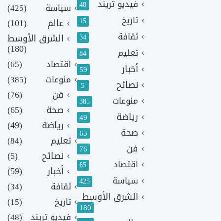
فيديو تريند
48
سياسة
(425)
تاريخ
15
عالم
(101)
ثقافة
الشرق الأوسط
34
(180)
تعليم
84
اقتصاد
(65)
أخبار
59
منوعات
(385)
نصائح
5
فن
(76)
منوعات
385
صحة
(65)
رياضة
49
رياضة
(49)
صحة
65
تعليم
(84)
فن
76
نصائح
(5)
اقتصاد
65
أخبار
(59)
سياسة
425
ثقافة
(34)
الشرق الأوسط
تاريخ
(15)
180
فيديو تريند
(48)