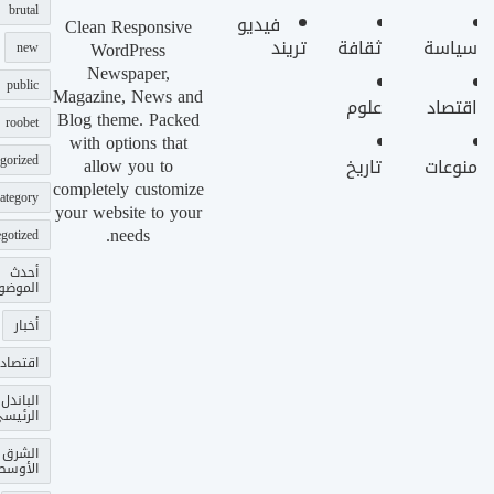
brutal
فيديو
Clean Responsive
سياسة
ثقافة
تريند
WordPress
new
Newspaper,
public
Magazine, News and
اقتصاد
علوم
Blog theme. Packed
roobet
with options that
gorized
allow you to
منوعات
تاريخ
completely customize
ategory
your website to your
needs.
gotized
أحدث
الموضو
أخبار
اقتصاد
الباندل
الرئيس
الشرق
الأوسط