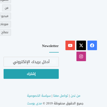
فن
فيديو ت
منوعات
نصائح
‫X
فيسبوك
‫YouTube
Newsletter
انستقرام
أدخل
بريدك
الإلكتروني
من نحن
|
تواصل معنا
|
سياسة الخصوصية
جميع الحقوق محفوظة 2019 ©
مدى بوست