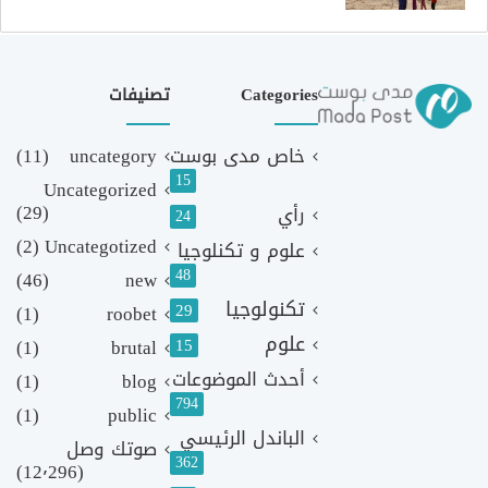
Categories
تصنيفات
خاص مدى بوست
uncategory
(11)
15
Uncategorized
(29)
رأي
24
(2)
Uncategotized
علوم و تكنلوجيا
48
(46)
new
تكنولوجيا
29
(1)
roobet
علوم
(1)
brutal
15
أحدث الموضوعات
(1)
blog
794
(1)
public
الباندل الرئيسي
صوتك وصل
362
(12٬296)