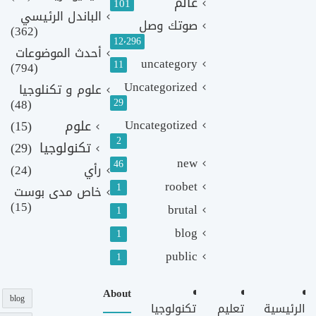
عالم
101
الباندل الرئيسي
صوتك وصل
(362)
12٬296
أحدث الموضوعات
uncategory
11
(794)
Uncategorized
علوم و تكنلوجيا
(48)
29
Uncategotized
علوم
(15)
2
تكنولوجيا
(29)
new
46
رأي
(24)
roobet
1
خاص مدى بوست
(15)
brutal
1
blog
1
public
1
About
blog
الرئيسية
تعليم
تكنولوجيا