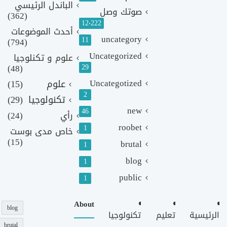
الباندل الرئيسي
صوتك وصل
(362)
12٬222
أحدث الموضوعات
uncategory
11
(794)
Uncategorized
علوم و تكنلوجيا
(48)
29
Uncategotized
علوم
(15)
2
تكنولوجيا
(29)
new
46
رأي
(24)
roobet
1
خاص مدى بوست
(15)
brutal
1
blog
1
public
1
About
blog
الرئيسية
تعليم
تكنولوجيا
brutal