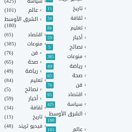
سياسة
(425)
تاريخ
15
عالم
(101)
ثقافة
الشرق الأوسط
34
(180)
تعليم
84
اقتصاد
(65)
أخبار
59
منوعات
(385)
نصائح
5
فن
(76)
منوعات
385
صحة
(65)
رياضة
49
رياضة
(49)
صحة
65
تعليم
(84)
فن
76
نصائح
(5)
اقتصاد
65
أخبار
(59)
سياسة
425
ثقافة
(34)
الشرق الأوسط
تاريخ
(15)
180
فيديو تريند
(48)
عالم
101