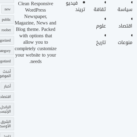
فيديو
Clean Responsive
سياسة
ثقافة
تريند
WordPress
new
Newspaper,
public
Magazine, News and
اقتصاد
علوم
Blog theme. Packed
roobet
with options that
gorized
allow you to
منوعات
تاريخ
completely customize
ategory
your website to your
needs.
gotized
أحدث
الموضو
أخبار
اقتصاد
الباندل
الرئيس
الشرق
الأوسط
تاريخ