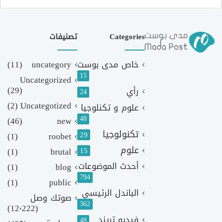
Categories
تصنيفات
خاص مدى بوست
uncategory
(11)
15
Uncategorized
(29)
رأي
24
(2)
Uncategotized
علوم و تكنلوجيا
48
(46)
new
تكنولوجيا
29
(1)
roobet
علوم
(1)
brutal
15
أحدث الموضوعات
(1)
blog
794
(1)
public
الباندل الرئيسي
صوتك وصل
362
(12٬222)
فيديو تريند
48