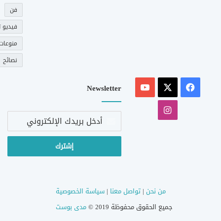
فن
فيديو ت
منوعات
نصائح
‫X
فيسبوك
‫YouTube
Newsletter
انستقرام
أدخل
بريدك
الإلكتروني
من نحن
|
تواصل معنا
|
سياسة الخصوصية
جميع الحقوق محفوظة 2019 ©
مدى بوست