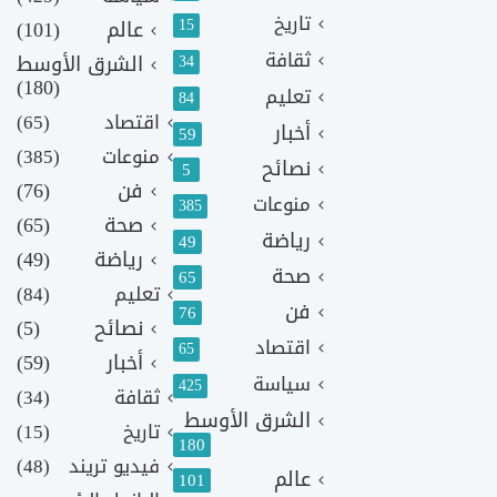
تاريخ
15
عالم
(101)
ثقافة
الشرق الأوسط
34
(180)
تعليم
84
اقتصاد
(65)
أخبار
59
منوعات
(385)
نصائح
5
فن
(76)
منوعات
385
صحة
(65)
رياضة
49
رياضة
(49)
صحة
65
تعليم
(84)
فن
76
نصائح
(5)
اقتصاد
65
أخبار
(59)
سياسة
425
ثقافة
(34)
الشرق الأوسط
تاريخ
(15)
180
فيديو تريند
(48)
عالم
101