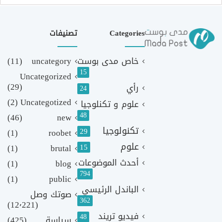
Categories
تصنيفات
خاص مدى بوست
uncategory
(11)
15
Uncategorized
(29)
رأي
24
(2)
Uncategotized
علوم و تكنلوجيا
48
(46)
new
تكنولوجيا
29
(1)
roobet
علوم
(1)
brutal
15
أحدث الموضوعات
(1)
blog
794
(1)
public
الباندل الرئيسي
صوتك وصل
362
(12٬221)
فيديو تريند
48
سياسة
(425)