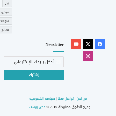
فن
فيديو ت
منوعات
نصائح
‫X
فيسبوك
‫YouTube
Newsletter
انستقرام
أدخل
بريدك
الإلكتروني
من نحن
|
تواصل معنا
|
سياسة الخصوصية
جميع الحقوق محفوظة 2019 ©
مدى بوست