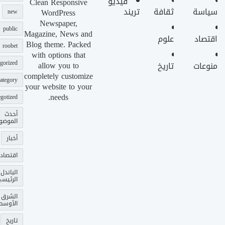
فيديو
Clean Responsive
سياسة
ثقافة
تريند
WordPress
new
Newspaper,
public
Magazine, News and
اقتصاد
علوم
Blog theme. Packed
roobet
with options that
gorized
allow you to
منوعات
تاريخ
completely customize
ategory
your website to your
needs.
gotized
أحدث
الموضو
أخبار
اقتصاد
الباندل
الرئيس
الشرق
الأوسط
تاريخ