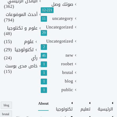
الباندل الرئيسي
صوتك وصل
(362)
12٬221
أحدث الموضوعات
uncategory
11
(794)
Uncategorized
علوم و تكنلوجيا
(48)
29
Uncategotized
علوم
(15)
2
تكنولوجيا
(29)
new
46
رأي
(24)
roobet
1
خاص مدى بوست
(15)
brutal
1
blog
1
public
1
About
blog
الرئيسية
تعليم
تكنولوجيا
brutal