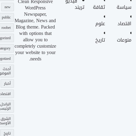
فيديو
Clean Responsive
سياسة
ثقافة
تريند
WordPress
new
Newspaper,
public
Magazine, News and
اقتصاد
علوم
Blog theme. Packed
roobet
with options that
gorized
allow you to
منوعات
تاريخ
completely customize
ategory
your website to your
needs.
gotized
أحدث
الموضو
أخبار
اقتصاد
الباندل
الرئيس
الشرق
الأوسط
تاريخ