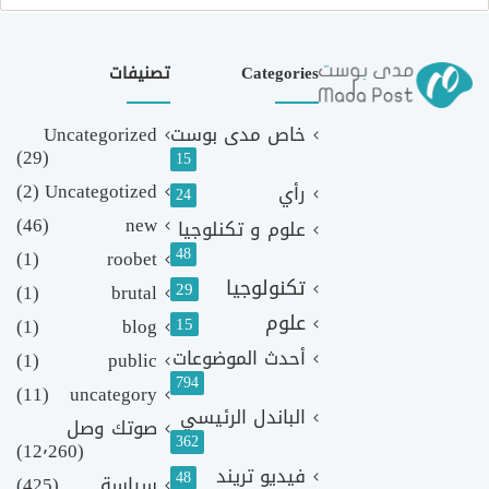
Categories
تصنيفات
خاص مدى بوست
Uncategorized
(29)
15
(2)
Uncategotized
رأي
24
(46)
new
علوم و تكنلوجيا
48
(1)
roobet
تكنولوجيا
29
(1)
brutal
علوم
(1)
blog
15
أحدث الموضوعات
(1)
public
794
(11)
uncategory
الباندل الرئيسي
صوتك وصل
362
(12٬260)
فيديو تريند
48
سياسة
(425)