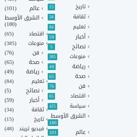
تاريخ
15
عالم
(101)
ثقافة
الشرق الأوسط
34
(180)
تعليم
84
اقتصاد
(65)
أخبار
59
منوعات
(385)
نصائح
5
فن
(76)
منوعات
385
صحة
(65)
رياضة
49
رياضة
(49)
صحة
65
تعليم
(84)
فن
76
نصائح
(5)
اقتصاد
65
أخبار
(59)
سياسة
425
ثقافة
(34)
الشرق الأوسط
تاريخ
(15)
180
فيديو تريند
(48)
عالم
101