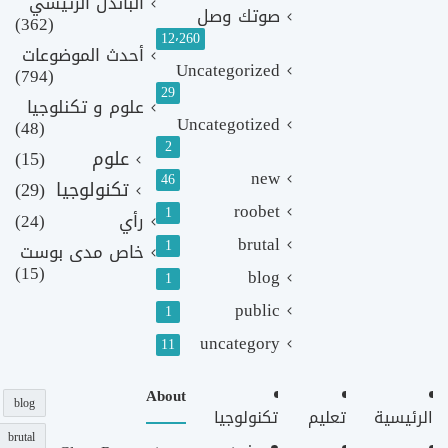
الباندل الرئيسي
صوتك وصل
(362)
12٬260
أحدث الموضوعات
Uncategorized
(794)
29
علوم و تكنلوجيا
Uncategotized
(48)
2
علوم
(15)
new
46
تكنولوجيا
(29)
roobet
1
رأي
(24)
brutal
1
خاص مدى بوست
(15)
blog
1
public
1
uncategory
11
About
blog
الرئيسية
تعليم
تكنولوجيا
brutal