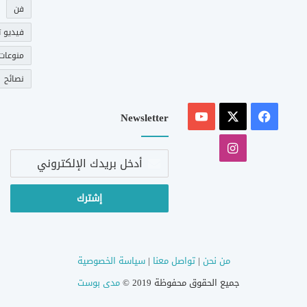
فن
فيديو ت
منوعات
نصائح
‫X
فيسبوك
‫YouTube
Newsletter
انستقرام
أدخل
بريدك
الإلكتروني
من نحن
|
تواصل معنا
|
سياسة الخصوصية
جميع الحقوق محفوظة 2019 ©
مدى بوست