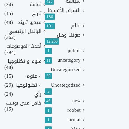
سياسة
425
ثقافة
(34)
الشرق الأوسط
تاريخ
(15)
180
فيديو تريند
(48)
عالم
101
الباندل الرئيسي
صوتك وصل
(362)
12٬260
أحدث الموضوعات
public
1
(794)
uncategory
11
علوم و تكنلوجيا
(48)
Uncategorized
علوم
(15)
29
تكنولوجيا
(29)
Uncategotized
2
رأي
(24)
new
46
خاص مدى بوست
(15)
roobet
1
brutal
1
blog