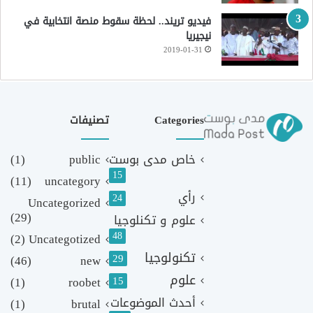
فيديو تريند.. لحظة سقوط منصة انتخابية في
نيجيريا
2019-01-31
Categories
تصنيفات
خاص مدى بوست
public
(1)
15
(11)
uncategory
رأي
24
Uncategorized
(29)
علوم و تكنلوجيا
48
(2)
Uncategotized
تكنولوجيا
29
(46)
new
علوم
(1)
roobet
15
أحدث الموضوعات
(1)
brutal