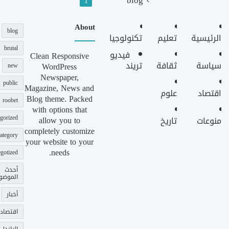
1
About
blog
الرئيسية
تعليم
تكنولوجيا
brutal
فيديو
Clean Responsive
سياسة
ثقافة
تريند
WordPress
new
Newspaper,
public
Magazine, News and
اقتصاد
علوم
Blog theme. Packed
roobet
with options that
gorized
allow you to
منوعات
تاريخ
completely customize
ategory
your website to your
needs.
gotized
أحدث
الموضو
أخبار
اقتصاد
الباندل