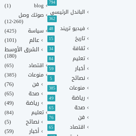
794
(1)
blog
الباندل الرئيسي
صوتك وصل
362
(12٬260)
فيديو تريند
48
سياسة
(425)
تاريخ
15
عالم
(101)
ثقافة
الشرق الأوسط
34
(180)
تعليم
84
اقتصاد
(65)
أخبار
59
منوعات
(385)
نصائح
5
فن
(76)
منوعات
385
صحة
(65)
رياضة
49
رياضة
(49)
صحة
65
تعليم
(84)
فن
76
نصائح
(5)
اقتصاد
65
أخبار
(59)