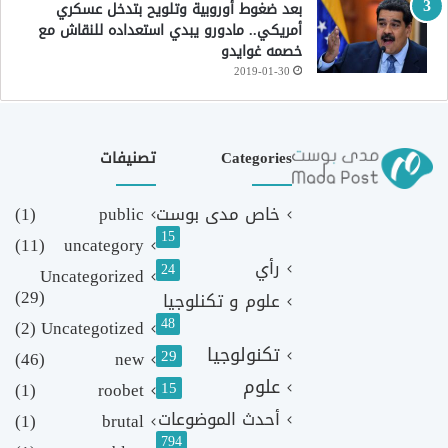
بعد ضغوط أوروبية وتلويح بتدخل عسكري
أمريكي.. مادورو يبدي استعداده للنقاش مع
خصمه غوايدو
2019-01-30
Categories
تصنيفات
خاص مدى بوست
public
(1)
15
(11)
uncategory
رأي
24
Uncategorized
(29)
علوم و تكنلوجيا
48
(2)
Uncategotized
تكنولوجيا
29
(46)
new
علوم
(1)
roobet
15
أحدث الموضوعات
(1)
brutal
794