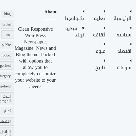
About
blog
الرئيسية
تعليم
تكنولوجيا
brutal
فيديو
Clean Responsive
سياسة
ثقافة
تريند
WordPress
new
Newspaper,
public
Magazine, News and
اقتصاد
علوم
Blog theme. Packed
roobet
with options that
gorized
allow you to
منوعات
تاريخ
completely customize
ategory
your website to your
needs.
gotized
أحدث
الموضو
أخبار
اقتصاد
الباندل
الرئيس