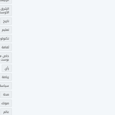
الشرق
الأوسط
تاريخ
تعليم
تكنولوج
ثقافة
خاص م
بوست
رأي
رياضة
سياسة
صحة
صوتك 
عالم