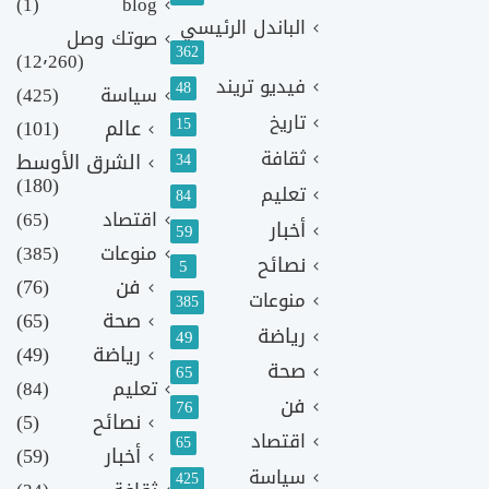
(1)
blog
الباندل الرئيسي
صوتك وصل
362
(12٬260)
فيديو تريند
48
سياسة
(425)
تاريخ
15
عالم
(101)
ثقافة
الشرق الأوسط
34
(180)
تعليم
84
اقتصاد
(65)
أخبار
59
منوعات
(385)
نصائح
5
فن
(76)
منوعات
385
صحة
(65)
رياضة
49
رياضة
(49)
صحة
65
تعليم
(84)
فن
76
نصائح
(5)
اقتصاد
65
أخبار
(59)
سياسة
425