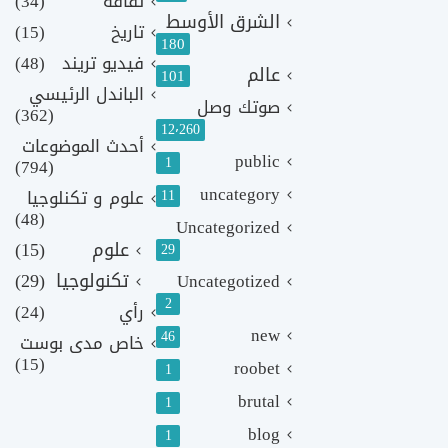
ثقافة
(34)
الشرق الأوسط
تاريخ
(15)
180
فيديو تريند
(48)
عالم
101
الباندل الرئيسي
صوتك وصل
(362)
12٬260
أحدث الموضوعات
public
1
(794)
uncategory
11
علوم و تكنلوجيا
(48)
Uncategorized
علوم
(15)
29
تكنولوجيا
(29)
Uncategotized
2
رأي
(24)
new
46
خاص مدى بوست
(15)
roobet
1
brutal
1
blog
1