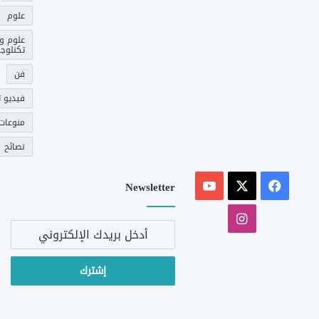
علوم
علوم و
تكنلوجي
فن
فيديو ت
منوعات
نصائح
‫X
فيسبوك
‫YouTube
Newsletter
انستقرام
أدخل
بريدك
الإلكتروني