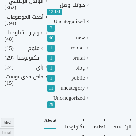
الباندل الرئيسي
صوتك وصل
(362)
12٬181
أحدث الموضوعات
Uncategotized
(794)
2
علوم و تكنلوجيا
new
(48)
46
roobet
علوم
(15)
1
تكنولوجيا
(29)
brutal
1
رأي
(24)
blog
1
خاص مدى بوست
public
1
(15)
uncategory
11
Uncategorized
29
About
blog
الرئيسية
تعليم
تكنولوجيا
brutal