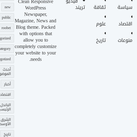
فيديو
Clean Responsive
سياسة
ثقافة
تريند
WordPress
new
Newspaper,
public
Magazine, News and
اقتصاد
علوم
Blog theme. Packed
roobet
with options that
gorized
allow you to
منوعات
تاريخ
completely customize
ategory
your website to your
needs.
gotized
أحدث
الموضو
أخبار
اقتصاد
الباندل
الرئيس
الشرق
الأوسط
تاريخ