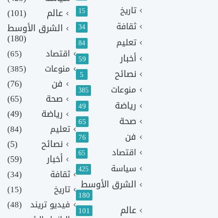
تاريخ
15
عالم
(101)
ثقافة
الشرق الأوسط
34
(180)
تعليم
84
اقتصاد
(65)
أخبار
59
منوعات
(385)
نصائح
5
فن
(76)
منوعات
385
صحة
(65)
رياضة
49
رياضة
(49)
صحة
65
تعليم
(84)
فن
76
نصائح
(5)
اقتصاد
65
أخبار
(59)
سياسة
425
ثقافة
(34)
الشرق الأوسط
تاريخ
(15)
180
فيديو تريند
(48)
عالم
101