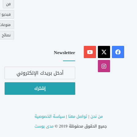
فن
فيديو ت
منوعات
نصائح
‫X
فيسبوك
‫YouTube
Newsletter
انستقرام
أدخل
بريدك
الإلكتروني
من نحن
|
تواصل معنا
|
سياسة الخصوصية
جميع الحقوق محفوظة 2019 ©
مدى بوست