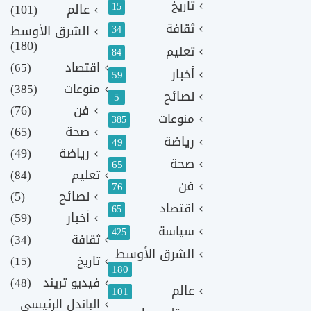
تاريخ
15
عالم
(101)
ثقافة
الشرق الأوسط
34
(180)
تعليم
84
اقتصاد
(65)
أخبار
59
منوعات
(385)
نصائح
5
فن
(76)
منوعات
385
صحة
(65)
رياضة
49
رياضة
(49)
صحة
65
تعليم
(84)
فن
76
نصائح
(5)
اقتصاد
65
أخبار
(59)
سياسة
425
ثقافة
(34)
الشرق الأوسط
تاريخ
(15)
180
فيديو تريند
(48)
عالم
101
الباندل الرئيسي