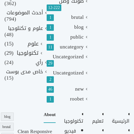
صوتك وصل
(362)
12٬222
أحدث الموضوعات
brutal
1
(794)
blog
1
علوم و تكنلوجيا
(48)
public
1
علوم
(15)
uncategory
11
تكنولوجيا
(29)
Uncategorized
رأي
(24)
29
خاص مدى بوست
Uncategotized
(15)
2
new
46
roobet
1
About
blog
الرئيسية
تعليم
تكنولوجيا
brutal
فيديو
Clean Responsive