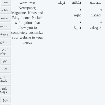
سياسة
ثقافة
تريند
WordPress
new
Newspaper,
public
Magazine, News and
اقتصاد
علوم
Blog theme. Packed
roobet
with options that
gorized
allow you to
منوعات
تاريخ
completely customize
ategory
your website to your
needs.
gotized
أحدث
الموضو
أخبار
اقتصاد
الباندل
الرئيس
الشرق
الأوسط
تاريخ