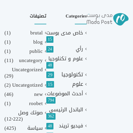
Categories
تصنيفات
خاص مدى بوست
brutal
(1)
15
(1)
blog
رأي
24
(1)
public
علوم و تكنلوجيا
(11)
uncategory
48
Uncategorized
تكنولوجيا
29
(29)
علوم
(2)
Uncategotized
15
أحدث الموضوعات
(46)
new
794
(1)
roobet
الباندل الرئيسي
صوتك وصل
362
(12٬222)
فيديو تريند
48
سياسة
(425)