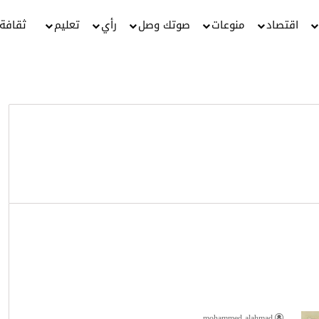
اقتصاد
منوعات
صوتك وصل
رأي
تعليم
ثقافة
mohammed alahmad