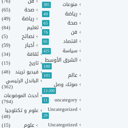
فن
(76)
منوعات
385
صحة
(65)
رياضة
49
رياضة
(49)
صحة
65
تعليم
(84)
فن
76
نصائح
(5)
اقتصاد
65
أخبار
(59)
سياسة
425
ثقافة
(34)
الشرق الأوسط
تاريخ
(15)
180
فيديو تريند
(48)
عالم
101
الباندل الرئيسي
صوتك وصل
(362)
12٬260
أحدث الموضوعات
uncategory
11
(794)
Uncategorized
علوم و تكنلوجيا
(48)
29
Uncategotized
علوم
(15)