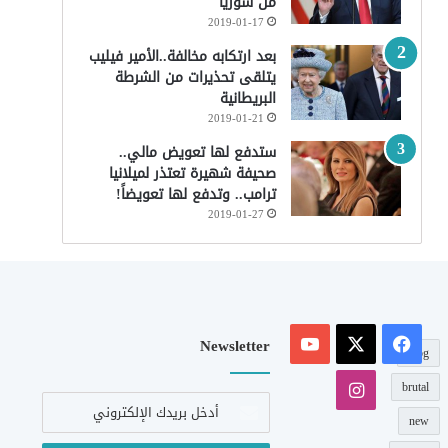
من سوريا
2019-01-17
بعد ارتكابه مخالفة..الأمير فيليب
يتلقى تحذيرات من الشرطة
البريطانية
2019-01-21
ستدفع لها تعويض مالي..
صحيفة شهيرة تعتذر لميلانيا
ترامب.. وتدفع لها تعويضاً!
2019-01-27
‫X
فيسبوك
‫YouTube
Newsletter
blog
انستقرام
brutal
أدخل
بريدك
new
الإلكتروني