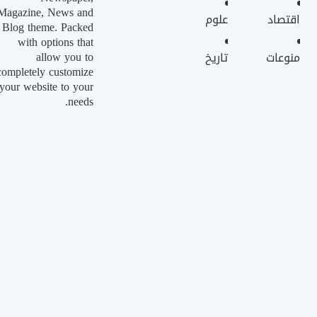
Magazine, News and
اقتصاد
علوم
Blog theme. Packed
with options that
allow you to
منوعات
تاريخ
completely customize
your website to your
needs.