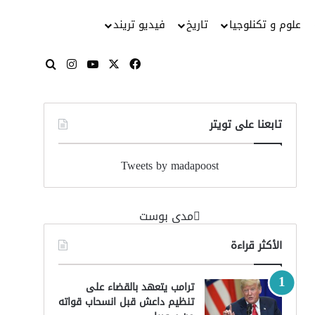
علوم و تكنلوجيا
تاريخ
فيديو تريند
‫X
فيسبوك
‫YouTube
انستقرام
بحث عن
تابعنا على تويتر
Tweets by madapoost
‏مدى بوست‏
الأكثر قراءة
ترامب يتعهد بالقضاء على
تنظيم داعش قبل انسحاب قواته