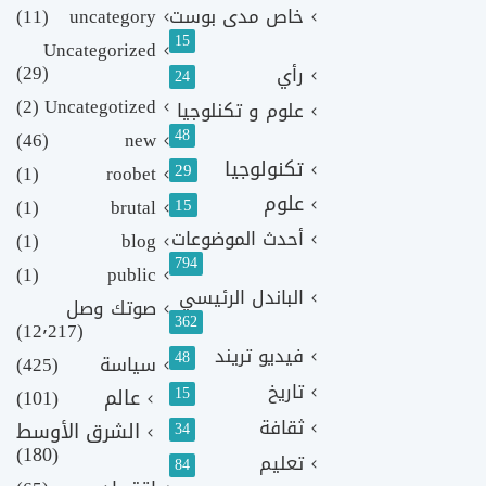
خاص مدى بوست
uncategory
(11)
15
Uncategorized
(29)
رأي
24
(2)
Uncategotized
علوم و تكنلوجيا
48
(46)
new
تكنولوجيا
29
(1)
roobet
علوم
(1)
brutal
15
أحدث الموضوعات
(1)
blog
794
(1)
public
الباندل الرئيسي
صوتك وصل
362
(12٬217)
فيديو تريند
48
سياسة
(425)
تاريخ
15
عالم
(101)
ثقافة
الشرق الأوسط
34
(180)
تعليم
84