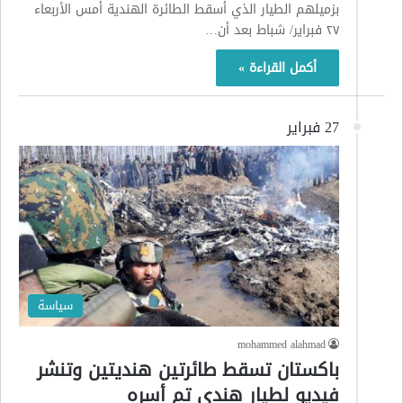
بزميلهم الطيار الذي أسقط الطائرة الهندية أمس الأربعاء
٢٧ فبراير/ شباط بعد أن…
أكمل القراءة »
27 فبراير
سياسة
mohammed alahmad
باكستان تسقط طائرتين هنديتين وتنشر
فيديو لطيار هندي تم أسره