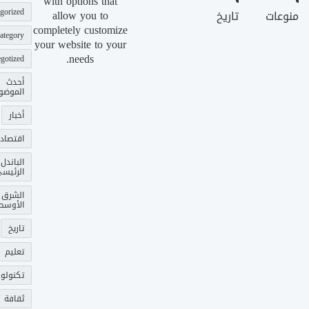
with options that
gorized
allow you to
منوعات
تاريخ
completely customize
ategory
your website to your
needs.
gotized
أحدث
الموضو
أخبار
اقتصاد
الباندل
الرئيس
الشرق
الأوسط
تاريخ
تعليم
تكنولوج
ثقافة