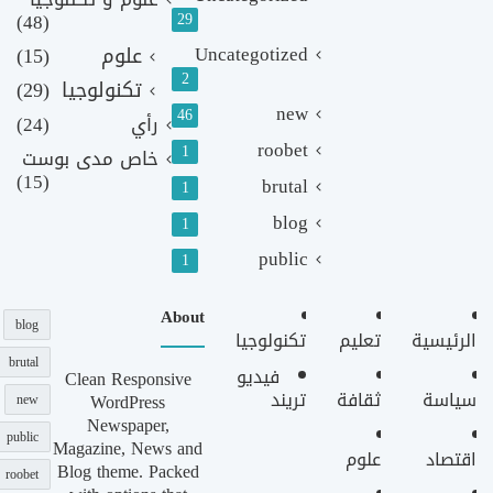
(48)
29
Uncategotized
علوم
(15)
2
تكنولوجيا
(29)
new
46
رأي
(24)
roobet
1
خاص مدى بوست
(15)
brutal
1
blog
1
public
1
About
blog
الرئيسية
تعليم
تكنولوجيا
brutal
فيديو
Clean Responsive
سياسة
ثقافة
تريند
WordPress
new
Newspaper,
public
Magazine, News and
اقتصاد
علوم
Blog theme. Packed
roobet