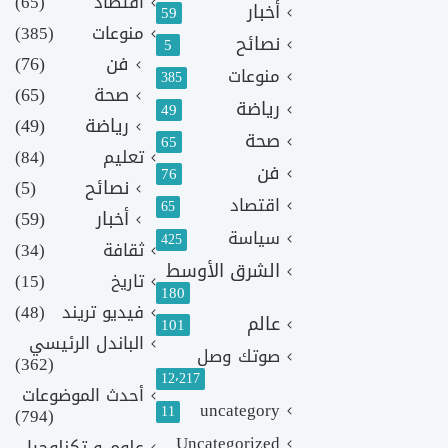
اقتصاد
(65)
أخبار
59
منوعات
(385)
نصائح
5
فن
(76)
منوعات
385
صحة
(65)
رياضة
49
رياضة
(49)
صحة
65
تعليم
(84)
فن
76
نصائح
(5)
اقتصاد
65
أخبار
(59)
سياسة
425
ثقافة
(34)
الشرق الأوسط
تاريخ
(15)
180
فيديو تريند
(48)
عالم
101
الباندل الرئيسي
صوتك وصل
(362)
12٬217
أحدث الموضوعات
uncategory
11
(794)
Uncategorized
علوم و تكنلوجيا