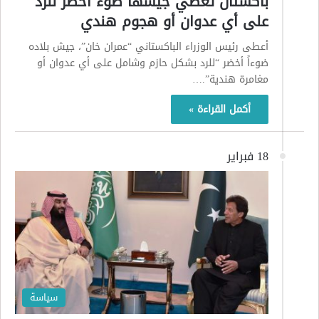
باكستان تعطي جيشها ضوء أخضر للرد
على أي عدوان أو هجوم هندي
أعطى رئيس الوزراء الباكستاني “عمران خان”، جيش بلاده
ضوءاً أخضر “للرد بشكل حازم وشامل على أي عدوان أو
مغامرة هندية”.…
أكمل القراءة »
18 فبراير
سياسة