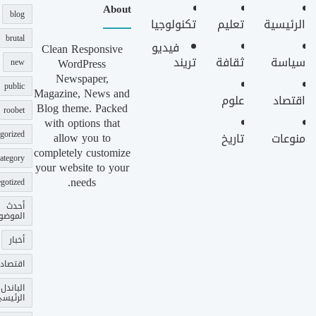
About
blog
الرئيسية
تعليم
تكنولوجيا
brutal
فيديو
Clean Responsive
سياسة
ثقافة
تريند
WordPress
new
Newspaper,
public
Magazine, News and
اقتصاد
علوم
Blog theme. Packed
roobet
with options that
gorized
allow you to
منوعات
تاريخ
completely customize
ategory
your website to your
needs.
gotized
أحدث
الموضو
أخبار
اقتصاد
الباندل
الرئيس