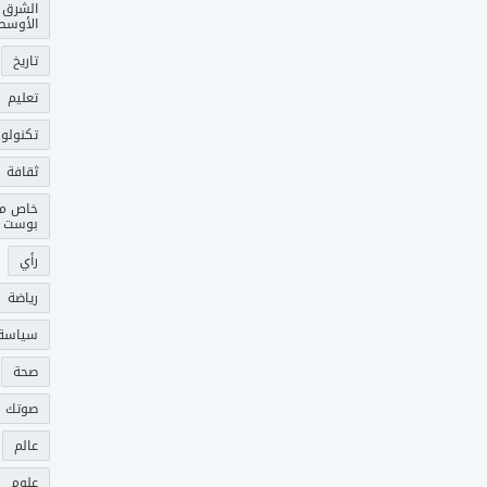
الشرق
الأوسط
تاريخ
تعليم
تكنولوج
ثقافة
خاص م
بوست
رأي
رياضة
سياسة
صحة
صوتك 
عالم
علوم