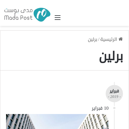
القائمة
الرئيسية
/
برلين
برلين
فبراير
- 2019 -
10 فبراير