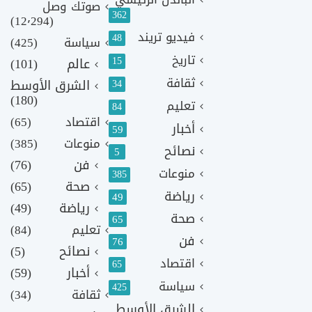
صوتك وصل
362
(12٬294)
فيديو تريند
48
سياسة
(425)
تاريخ
15
عالم
(101)
ثقافة
الشرق الأوسط
34
(180)
تعليم
84
اقتصاد
(65)
أخبار
59
منوعات
(385)
نصائح
5
فن
(76)
منوعات
385
صحة
(65)
رياضة
49
رياضة
(49)
صحة
65
تعليم
(84)
فن
76
نصائح
(5)
اقتصاد
65
أخبار
(59)
سياسة
425
ثقافة
(34)
الشرق الأوسط