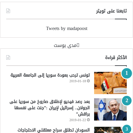
تابعنا على تويتر
Tweets by madapoost
‏مدى بوست‏
الأكثر قراءة
تونس ترحب بعودة سوريا إلى الجامعة العربية
2019-01-18
بعد رصد فيديو لإطلاق صاروخ من سوريا على
الجولان.. إسرائيل لإيران :”جنت على نفسها
براقش”
2019-01-22
السودان تطلق سراح معتقلي الاحتجاجات