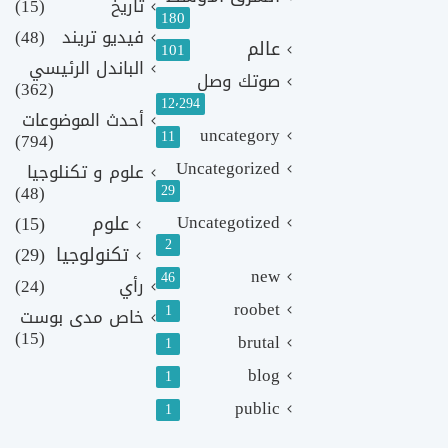
تاريخ
(15)
180
فيديو تريند
(48)
عالم
101
الباندل الرئيسي
صوتك وصل
(362)
12٬294
أحدث الموضوعات
uncategory
11
(794)
Uncategorized
علوم و تكنلوجيا
(48)
29
Uncategotized
علوم
(15)
2
تكنولوجيا
(29)
new
46
رأي
(24)
roobet
1
خاص مدى بوست
(15)
brutal
1
blog
1
public
1