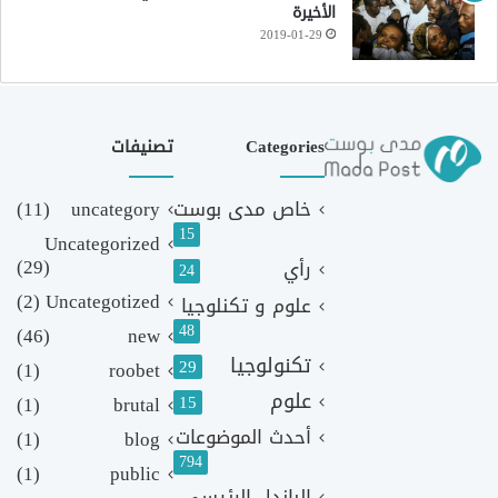
الأخيرة
2019-01-29
Categories
تصنيفات
خاص مدى بوست
uncategory
(11)
15
Uncategorized
(29)
رأي
24
(2)
Uncategotized
علوم و تكنلوجيا
48
(46)
new
تكنولوجيا
29
(1)
roobet
علوم
(1)
brutal
15
أحدث الموضوعات
(1)
blog
794
(1)
public
الباندل الرئيسي