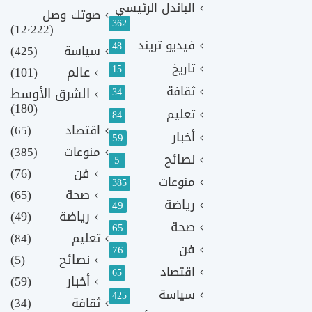
الباندل الرئيسي
صوتك وصل
362
(12٬222)
فيديو تريند
48
سياسة
(425)
تاريخ
15
عالم
(101)
ثقافة
الشرق الأوسط
34
(180)
تعليم
84
اقتصاد
(65)
أخبار
59
منوعات
(385)
نصائح
5
فن
(76)
منوعات
385
صحة
(65)
رياضة
49
رياضة
(49)
صحة
65
تعليم
(84)
فن
76
نصائح
(5)
اقتصاد
65
أخبار
(59)
سياسة
425
ثقافة
(34)