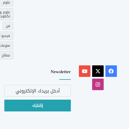
علوم
علوم و
تكنلوجي
فن
فيديو ت
منوعات
نصائح
‫X
فيسبوك
‫YouTube
Newsletter
انستقرام
أدخل
بريدك
الإلكتروني