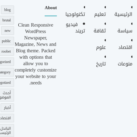
About
blog
الرئيسية
تعليم
تكنولوجيا
brutal
فيديو
Clean Responsive
سياسة
ثقافة
تريند
WordPress
new
Newspaper,
public
Magazine, News and
اقتصاد
علوم
Blog theme. Packed
roobet
with options that
gorized
allow you to
منوعات
تاريخ
completely customize
ategory
your website to your
needs.
gotized
أحدث
الموضو
أخبار
اقتصاد
الباندل
الرئيس