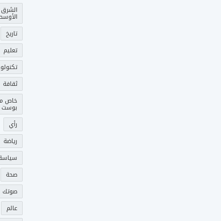
الشرق
الأوسط
تاريخ
تعليم
تكنولوج
ثقافة
خاص م
بوست
رأي
رياضة
سياسة
صحة
صوتك 
عالم