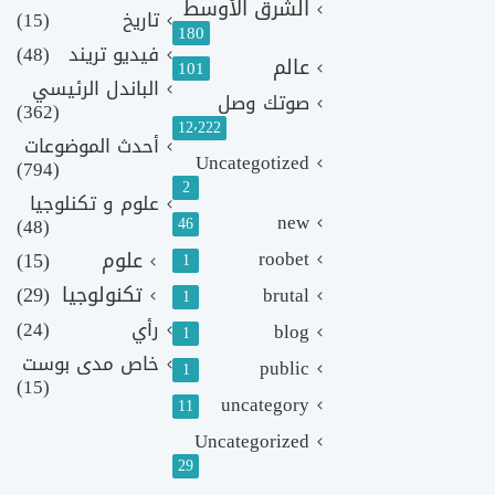
الشرق الأوسط
تاريخ
(15)
180
فيديو تريند
(48)
عالم
101
الباندل الرئيسي
صوتك وصل
(362)
12٬222
أحدث الموضوعات
Uncategotized
(794)
2
علوم و تكنلوجيا
new
(48)
46
roobet
علوم
(15)
1
تكنولوجيا
(29)
brutal
1
رأي
(24)
blog
1
خاص مدى بوست
public
1
(15)
uncategory
11
Uncategorized
29