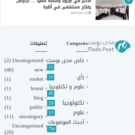
الأكبر في أوروبا والثالثة عالمياً … أردوغان
يفتتح مستشفى في أنقرة
2019-03-14
Categories
تصنيفات
خاص مدى بوست
Uncategotized
(2)
15
(46)
new
رأي
24
(1)
roobet
علوم و تكنلوجيا
(1)
brutal
48
(1)
blog
تكنولوجيا
29
(1)
public
علوم
15
(11)
uncategory
أحدث الموضوعات
Uncategorized
794
(29)