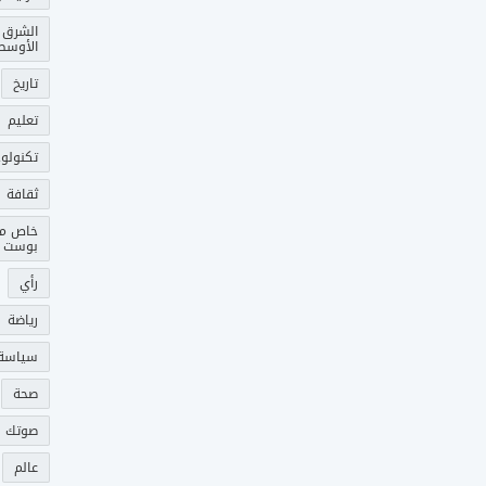
الشرق
الأوسط
تاريخ
تعليم
تكنولوج
ثقافة
خاص م
بوست
رأي
رياضة
سياسة
صحة
صوتك 
عالم