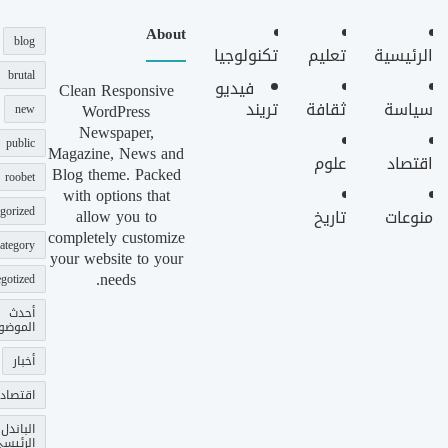
About
blog
الرئيسية
تعليم
تكنولوجيا
brutal
فيديو
Clean Responsive
سياسة
ثقافة
تريند
WordPress
new
Newspaper,
public
Magazine, News and
اقتصاد
علوم
Blog theme. Packed
roobet
with options that
gorized
allow you to
منوعات
تاريخ
completely customize
ategory
your website to your
needs.
gotized
أحدث
الموضو
أخبار
اقتصاد
الباندل
الرئيس