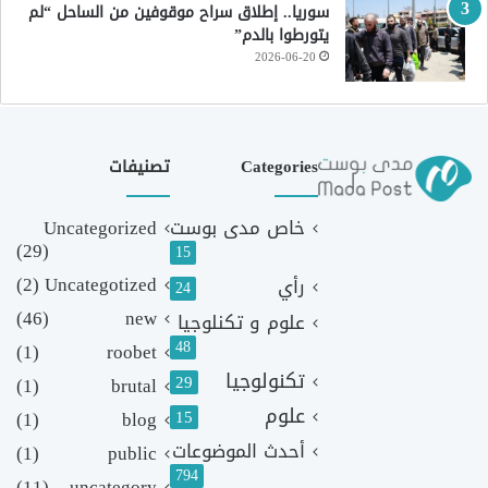
سوريا.. إطلاق سراح موقوفين من الساحل “لم
يتورطوا بالدم”
2026-06-20
Categories
تصنيفات
خاص مدى بوست
Uncategorized
(29)
15
(2)
Uncategotized
رأي
24
(46)
new
علوم و تكنلوجيا
48
(1)
roobet
تكنولوجيا
29
(1)
brutal
علوم
(1)
blog
15
أحدث الموضوعات
(1)
public
794
(11)
uncategory