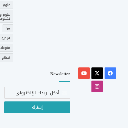
علوم
علوم و
تكنلوجي
فن
فيديو ت
منوعات
نصائح
‫X
فيسبوك
‫YouTube
Newsletter
انستقرام
أدخل
بريدك
الإلكتروني