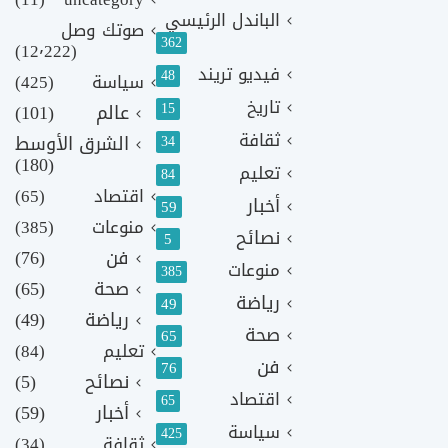
الباندل الرئيسي
صوتك وصل
362
(12٬222)
فيديو تريند
48
سياسة
(425)
تاريخ
15
عالم
(101)
ثقافة
الشرق الأوسط
34
(180)
تعليم
84
اقتصاد
(65)
أخبار
59
منوعات
(385)
نصائح
5
فن
(76)
منوعات
385
صحة
(65)
رياضة
49
رياضة
(49)
صحة
65
تعليم
(84)
فن
76
نصائح
(5)
اقتصاد
65
أخبار
(59)
سياسة
425
ثقافة
(34)