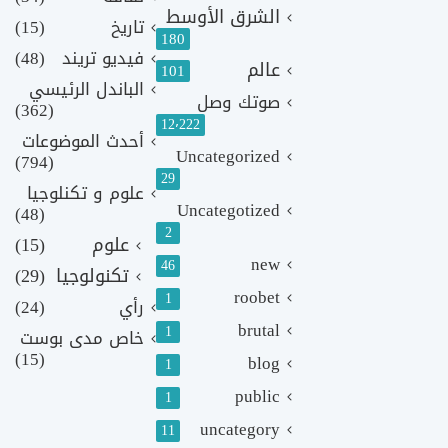
الشرق الأوسط
تاريخ
(15)
180
فيديو تريند
(48)
عالم
101
الباندل الرئيسي
صوتك وصل
(362)
12٬222
أحدث الموضوعات
Uncategorized
(794)
29
علوم و تكنلوجيا
Uncategotized
(48)
2
علوم
(15)
new
46
تكنولوجيا
(29)
roobet
1
رأي
(24)
brutal
1
خاص مدى بوست
(15)
blog
1
public
1
uncategory
11