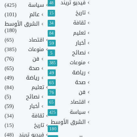
فيديو تريند
48
سياسة
(425)
تاريخ
15
عالم
(101)
ثقافة
الشرق الأوسط
34
(180)
تعليم
84
اقتصاد
(65)
أخبار
59
منوعات
(385)
نصائح
5
فن
(76)
منوعات
385
صحة
(65)
رياضة
49
رياضة
(49)
صحة
65
تعليم
(84)
فن
76
نصائح
(5)
اقتصاد
65
أخبار
(59)
سياسة
425
ثقافة
(34)
الشرق الأوسط
تاريخ
(15)
180
فيديو تريند
(48)