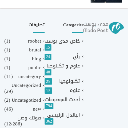
Categories
تصنيفات
خاص مدى بوست
roobet
(1)
15
(1)
brutal
رأي
24
(1)
blog
علوم و تكنلوجيا
(1)
public
48
(11)
uncategory
تكنولوجيا
29
Uncategorized
علوم
(29)
15
أحدث الموضوعات
(2)
Uncategotized
794
(46)
new
الباندل الرئيسي
صوتك وصل
362
(12٬286)