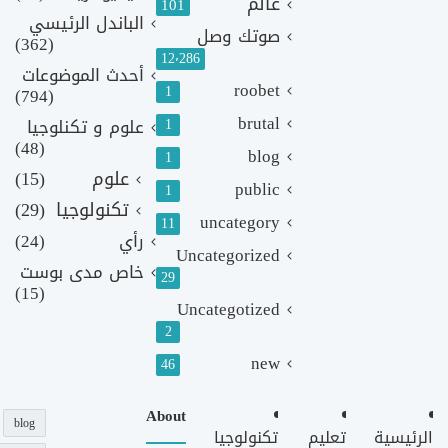
عالم
101
الباندل الرئيسي
صوتك وصل
(362)
12٬286
أحدث الموضوعات
roobet
1
(794)
brutal
1
علوم و تكنلوجيا
(48)
blog
1
علوم
(15)
public
1
تكنولوجيا
(29)
uncategory
11
رأي
(24)
Uncategorized
خاص مدى بوست
29
(15)
Uncategotized
2
new
46
About
blog
الرئيسية
تعليم
تكنولوجيا