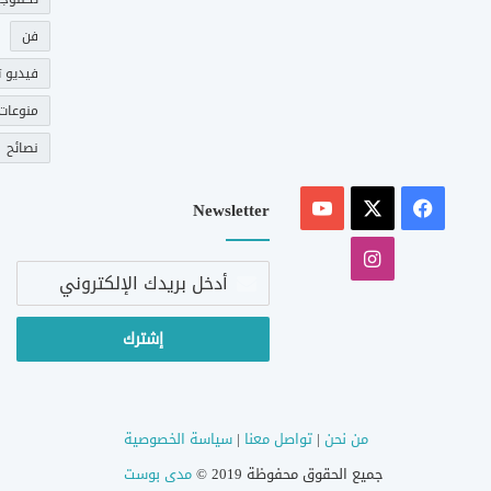
فن
فيديو ت
منوعات
نصائح
‫X
فيسبوك
‫YouTube
Newsletter
انستقرام
أدخل
بريدك
الإلكتروني
من نحن
|
تواصل معنا
|
سياسة الخصوصية
جميع الحقوق محفوظة 2019 ©
مدى بوست