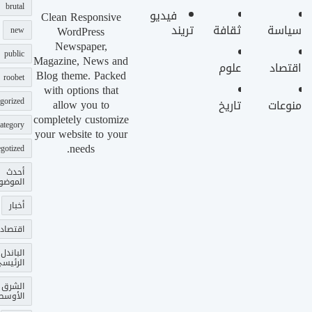
brutal
فيديو
Clean Responsive
سياسة
ثقافة
تريند
WordPress
new
Newspaper,
public
Magazine, News and
اقتصاد
علوم
Blog theme. Packed
roobet
with options that
gorized
allow you to
منوعات
تاريخ
completely customize
ategory
your website to your
needs.
gotized
أحدث
الموضو
أخبار
اقتصاد
الباندل
الرئيس
الشرق
الأوسط