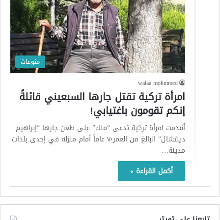
منوعات
walaa mohmmed
امرأة تركية تقتل جارها السبعيني قائلةً
إنكم تقومون باغتيابي!
أقدمت امرأة تركية تدعى “ملك” على طعن جارها “إبراهيم
دينتشال” البالغ من العمر٧٠ عاماً أمام منزله في إحدى بلدات
مدينة…
أكمل القراءة »
تابعنا على تويتر