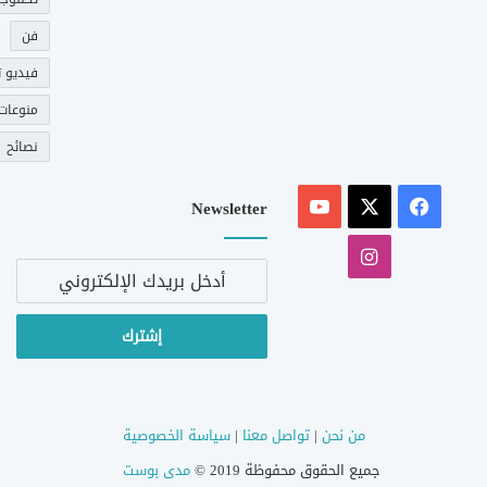
فن
فيديو ت
منوعات
نصائح
‫X
فيسبوك
‫YouTube
Newsletter
انستقرام
أدخل
بريدك
الإلكتروني
من نحن
|
تواصل معنا
|
سياسة الخصوصية
جميع الحقوق محفوظة 2019 ©
مدى بوست