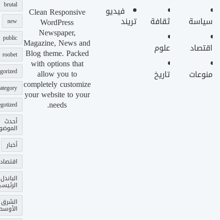
brutal
فيديو
Clean Responsive
سياسة
ثقافة
تريند
WordPress
new
Newspaper,
public
Magazine, News and
اقتصاد
علوم
Blog theme. Packed
roobet
with options that
gorized
allow you to
منوعات
تاريخ
completely customize
ategory
your website to your
needs.
gotized
أحدث
الموضو
أخبار
اقتصاد
الباندل
الرئيس
الشرق
الأوسط