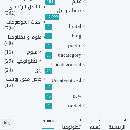
عالم
101
الباندل الرئيسي
صوتك وصل
(362)
12٬222
أحدث الموضوعات
brutal
1
(794)
blog
1
علوم و تكنلوجيا
(48)
public
1
علوم
(15)
uncategory
11
تكنولوجيا
(29)
Uncategorized
رأي
(24)
29
خاص مدى بوست
Uncategotized
(15)
2
new
46
roobet
1
About
blog
الرئيسية
تعليم
تكنولوجيا