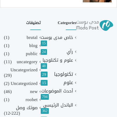
Categories
تصنيفات
خاص مدى بوست
brutal
(1)
15
(1)
blog
رأي
24
(1)
public
علوم و تكنلوجيا
(11)
uncategory
48
Uncategorized
تكنولوجيا
29
(29)
علوم
(2)
Uncategotized
15
أحدث الموضوعات
(46)
new
794
(1)
roobet
الباندل الرئيسي
صوتك وصل
362
(12٬222)