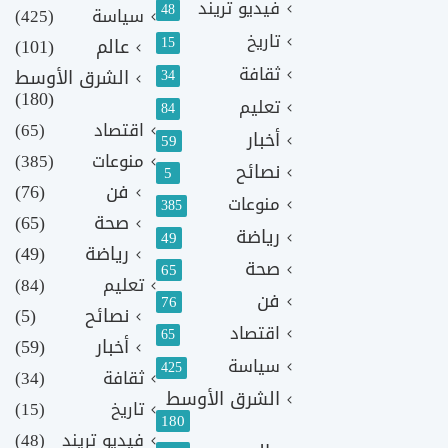
فيديو تريند
48
سياسة
(425)
تاريخ
15
عالم
(101)
ثقافة
الشرق الأوسط
34
(180)
تعليم
84
اقتصاد
(65)
أخبار
59
منوعات
(385)
نصائح
5
فن
(76)
منوعات
385
صحة
(65)
رياضة
49
رياضة
(49)
صحة
65
تعليم
(84)
فن
76
نصائح
(5)
اقتصاد
65
أخبار
(59)
سياسة
425
ثقافة
(34)
الشرق الأوسط
تاريخ
(15)
180
فيديو تريند
(48)