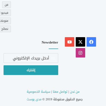
فن
فيديو ت
منوعات
نصائح
‫X
فيسبوك
‫YouTube
Newsletter
انستقرام
أدخل
بريدك
الإلكتروني
من نحن
|
تواصل معنا
|
سياسة الخصوصية
جميع الحقوق محفوظة 2019 ©
مدى بوست