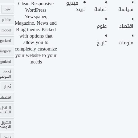
فيديو
Clean Responsive
سياسة
ثقافة
تريند
WordPress
new
Newspaper,
public
Magazine, News and
اقتصاد
علوم
Blog theme. Packed
roobet
with options that
gorized
allow you to
منوعات
تاريخ
completely customize
ategory
your website to your
needs.
gotized
أحدث
الموضو
أخبار
اقتصاد
الباندل
الرئيس
الشرق
الأوسط
تاريخ