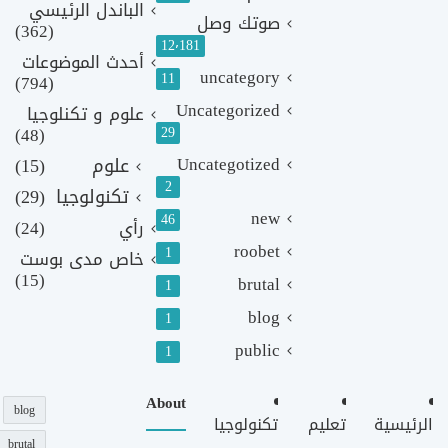
الباندل الرئيسي
صوتك وصل
(362)
12٬181
أحدث الموضوعات
uncategory
11
(794)
Uncategorized
علوم و تكنلوجيا
(48)
29
Uncategotized
علوم
(15)
2
تكنولوجيا
(29)
new
46
رأي
(24)
roobet
1
خاص مدى بوست
(15)
brutal
1
blog
1
public
1
About
blog
الرئيسية
تعليم
تكنولوجيا
brutal