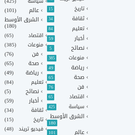
سياسة
(425)
تاريخ
15
عالم
(101)
ثقافة
الشرق الأوسط
34
(180)
تعليم
84
اقتصاد
(65)
أخبار
59
منوعات
(385)
نصائح
5
فن
(76)
منوعات
385
صحة
(65)
رياضة
49
رياضة
(49)
صحة
65
تعليم
(84)
فن
76
نصائح
(5)
اقتصاد
65
أخبار
(59)
سياسة
425
ثقافة
(34)
الشرق الأوسط
تاريخ
(15)
180
فيديو تريند
(48)
عالم
101