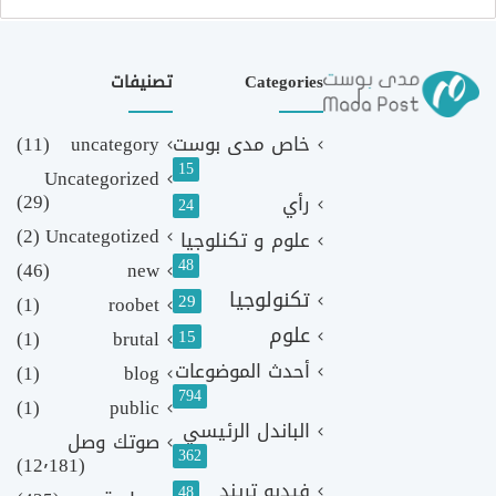
Categories
تصنيفات
خاص مدى بوست
uncategory
(11)
15
Uncategorized
(29)
رأي
24
(2)
Uncategotized
علوم و تكنلوجيا
48
(46)
new
تكنولوجيا
29
(1)
roobet
علوم
(1)
brutal
15
أحدث الموضوعات
(1)
blog
794
(1)
public
الباندل الرئيسي
صوتك وصل
362
(12٬181)
فيديو تريند
48