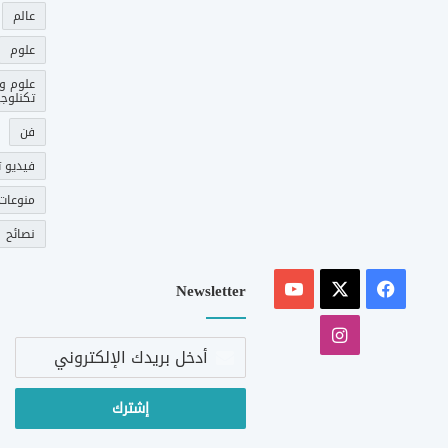
عالم
علوم
علوم و
تكنلوجي
فن
فيديو ت
منوعات
نصائح
‫X
فيسبوك
‫YouTube
Newsletter
انستقرام
أدخل
بريدك
الإلكتروني