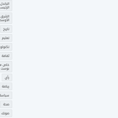
الباندل
الرئيس
الشرق
الأوسط
تاريخ
تعليم
تكنولوج
ثقافة
خاص م
بوست
رأي
رياضة
سياسة
صحة
صوتك 