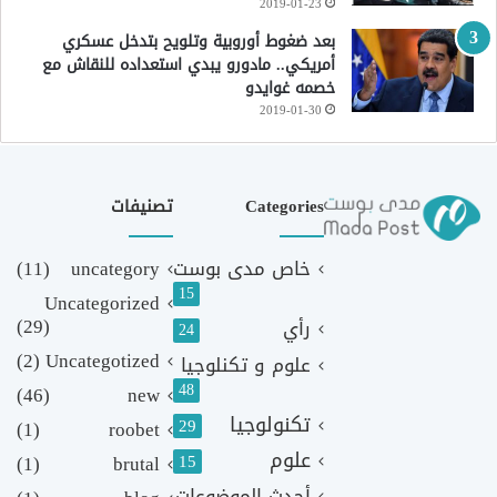
2019-01-23
بعد ضغوط أوروبية وتلويح بتدخل عسكري
أمريكي.. مادورو يبدي استعداده للنقاش مع
خصمه غوايدو
2019-01-30
Categories
تصنيفات
خاص مدى بوست
uncategory
(11)
15
Uncategorized
(29)
رأي
24
(2)
Uncategotized
علوم و تكنلوجيا
48
(46)
new
تكنولوجيا
29
(1)
roobet
علوم
(1)
brutal
15
أحدث الموضوعات