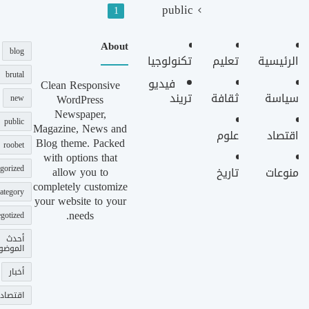
public
1
About
blog
الرئيسية
تعليم
تكنولوجيا
brutal
فيديو
Clean Responsive
سياسة
ثقافة
تريند
WordPress
new
Newspaper,
public
Magazine, News and
اقتصاد
علوم
Blog theme. Packed
roobet
with options that
gorized
allow you to
منوعات
تاريخ
completely customize
ategory
your website to your
needs.
gotized
أحدث
الموضو
أخبار
اقتصاد