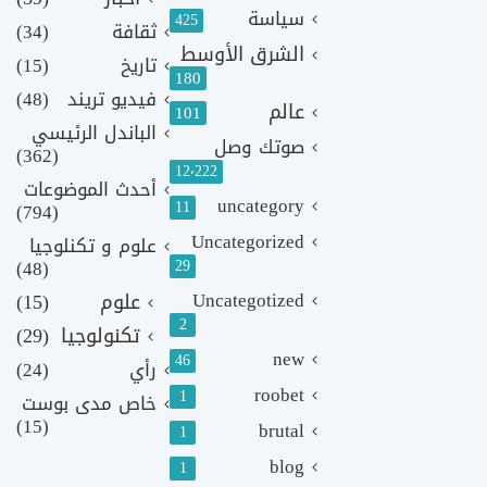
سياسة
425
ثقافة
(34)
الشرق الأوسط
تاريخ
(15)
180
فيديو تريند
(48)
عالم
101
الباندل الرئيسي
صوتك وصل
(362)
12٬222
أحدث الموضوعات
uncategory
11
(794)
Uncategorized
علوم و تكنلوجيا
(48)
29
Uncategotized
علوم
(15)
2
تكنولوجيا
(29)
new
46
رأي
(24)
roobet
1
خاص مدى بوست
(15)
brutal
1
blog
1