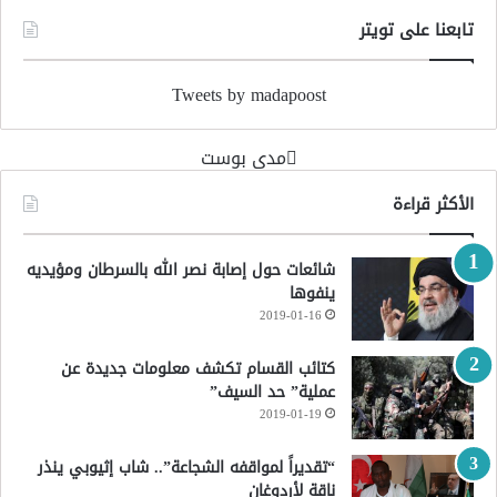
تابعنا على تويتر
Tweets by madapoost
‏مدى بوست‏
الأكثر قراءة
شائعات حول إصابة نصر الله بالسرطان ومؤيديه
ينفوها
2019-01-16
كتائب القسام تكشف معلومات جديدة عن
عملية” حد السيف”
2019-01-19
“تقديراً لمواقفه الشجاعة”.. شاب إثيوبي ينذر
ناقة لأردوغان