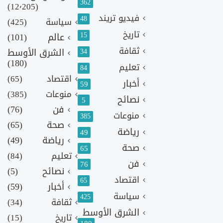
362
(12٬205)
فيديو تريند
48
سياسة
(425)
تاريخ
15
عالم
(101)
ثقافة
الشرق الأوسط
34
(180)
تعليم
84
اقتصاد
(65)
أخبار
59
منوعات
(385)
نصائح
5
فن
(76)
منوعات
385
صحة
(65)
رياضة
49
رياضة
(49)
صحة
65
تعليم
(84)
فن
76
نصائح
(5)
اقتصاد
65
أخبار
(59)
سياسة
425
ثقافة
(34)
الشرق الأوسط
تاريخ
(15)