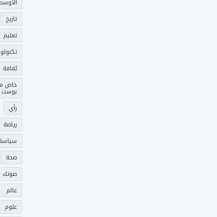
الأوسط
تاريخ
تعليم
تكنولوج
ثقافة
خاص م
بوست
رأي
رياضة
سياسة
صحة
صوتك 
عالم
علوم