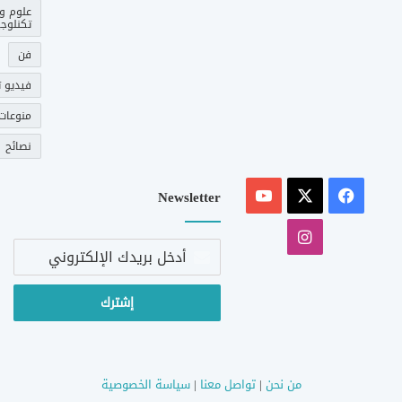
علوم و
تكنلوجي
فن
فيديو ت
منوعات
نصائح
‫X
فيسبوك
‫YouTube
Newsletter
انستقرام
أدخل
بريدك
الإلكتروني
من نحن
|
تواصل معنا
|
سياسة الخصوصية