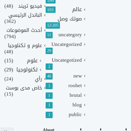
180
فيديو تريند
(48)
عالم
101
الباندل الرئيسي
صوتك وصل
(362)
12٬205
أحدث الموضوعات
uncategory
11
(794)
Uncategorized
علوم و تكنلوجيا
(48)
29
Uncategotized
علوم
(15)
2
تكنولوجيا
(29)
new
46
رأي
(24)
roobet
1
خاص مدى بوست
(15)
brutal
1
blog
1
public
1
About