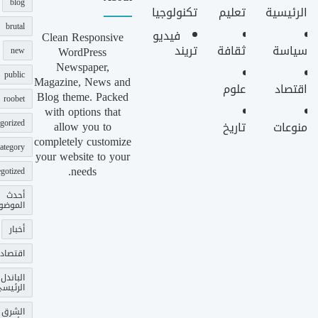
blog
الرئيسية
تعليم
تكنولوجيا
brutal
فيديو
Clean Responsive
سياسة
ثقافة
تريند
WordPress
new
Newspaper,
public
Magazine, News and
اقتصاد
علوم
Blog theme. Packed
roobet
with options that
gorized
allow you to
منوعات
تاريخ
completely customize
ategory
your website to your
needs.
gotized
أحدث
الموضو
أخبار
اقتصاد
الباندل
الرئيس
الشرق