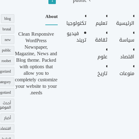
1
About
blog
الرئيسية
تعليم
تكنولوجيا
brutal
فيديو
Clean Responsive
سياسة
ثقافة
تريند
WordPress
new
Newspaper,
public
Magazine, News and
اقتصاد
علوم
Blog theme. Packed
roobet
with options that
gorized
allow you to
منوعات
تاريخ
completely customize
ategory
your website to your
needs.
gotized
أحدث
الموضو
أخبار
اقتصاد
الباندل