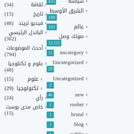
سياسة
425
ثقافة
(34)
الشرق الأوسط
تاريخ
(15)
180
فيديو تريند
(48)
عالم
101
الباندل الرئيسي
صوتك وصل
(362)
12٬222
أحدث الموضوعات
uncategory
11
(794)
Uncategorized
علوم و تكنلوجيا
(48)
29
Uncategotized
علوم
(15)
2
تكنولوجيا
(29)
new
46
رأي
(24)
roobet
1
خاص مدى بوست
(15)
brutal
1
blog
1
public