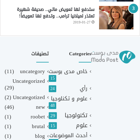
ستدفع لها تعويض مالي.. صحيفة شهيرة
تعتذر لميلانيا ترامب.. وتدفع لها تعويضاً!
2019-01-27
Categories
تصنيفات
خاص مدى بوست
uncategory
(11)
15
Uncategorized
(29)
رأي
24
(2)
Uncategotized
علوم و تكنلوجيا
48
(46)
new
تكنولوجيا
29
(1)
roobet
علوم
(1)
brutal
15
أحدث الموضوعات
(1)
blog