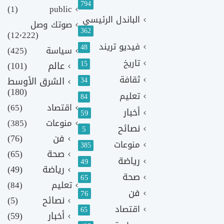
794
(1)
public
الباندل الرئيسي
صوتك وصل
362
(12٬222)
فيديو تريند
48
سياسة
(425)
تاريخ
15
عالم
(101)
ثقافة
الشرق الأوسط
34
(180)
تعليم
84
اقتصاد
(65)
أخبار
59
منوعات
(385)
نصائح
5
فن
(76)
منوعات
385
صحة
(65)
رياضة
49
رياضة
(49)
صحة
65
تعليم
(84)
فن
76
نصائح
(5)
اقتصاد
65
أخبار
(59)