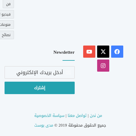
فن
فيديو ت
منوعات
نصائح
‫X
فيسبوك
‫YouTube
Newsletter
انستقرام
أدخل
بريدك
الإلكتروني
من نحن
|
تواصل معنا
|
سياسة الخصوصية
جميع الحقوق محفوظة 2019 ©
مدى بوست