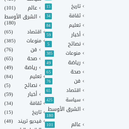
تاريخ
15
عالم
(101)
ثقافة
الشرق الأوسط
34
(180)
تعليم
84
اقتصاد
(65)
أخبار
59
منوعات
(385)
نصائح
5
فن
(76)
منوعات
385
صحة
(65)
رياضة
49
رياضة
(49)
صحة
65
تعليم
(84)
فن
76
نصائح
(5)
اقتصاد
65
أخبار
(59)
سياسة
425
ثقافة
(34)
الشرق الأوسط
تاريخ
(15)
180
فيديو تريند
(48)
عالم
101