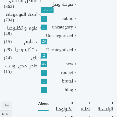
الباندل الرئيسي
صوتك وصل
(362)
12٬222
أحدث الموضوعات
public
1
(794)
uncategory
11
علوم و تكنلوجيا
(48)
Uncategorized
علوم
(15)
29
تكنولوجيا
(29)
Uncategotized
2
رأي
(24)
new
46
خاص مدى بوست
(15)
roobet
1
brutal
1
blog
1
About
blog
الرئيسية
تعليم
تكنولوجيا
brutal