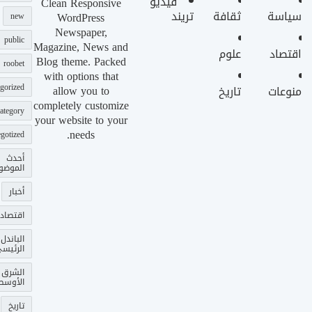
فيديو
Clean Responsive
سياسة
ثقافة
تريند
WordPress
new
Newspaper,
public
Magazine, News and
اقتصاد
علوم
Blog theme. Packed
roobet
with options that
gorized
allow you to
منوعات
تاريخ
completely customize
ategory
your website to your
needs.
gotized
أحدث
الموضو
أخبار
اقتصاد
الباندل
الرئيس
الشرق
الأوسط
تاريخ