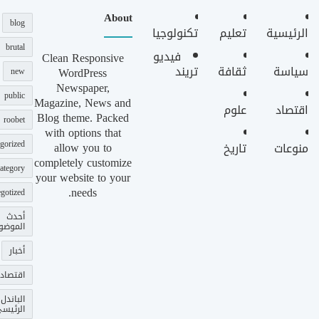
About
blog
الرئيسية
تعليم
تكنولوجيا
brutal
فيديو
Clean Responsive
سياسة
ثقافة
تريند
WordPress
new
Newspaper,
public
Magazine, News and
اقتصاد
علوم
Blog theme. Packed
roobet
with options that
gorized
allow you to
منوعات
تاريخ
completely customize
ategory
your website to your
needs.
gotized
أحدث
الموضو
أخبار
اقتصاد
الباندل
الرئيس