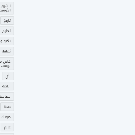
الشرق
الأوسط
تاريخ
تعليم
تكنولوج
ثقافة
خاص م
بوست
رأي
رياضة
سياسة
صحة
صوتك 
عالم