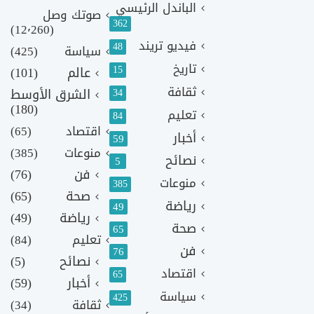
الباندل الرئيسي
صوتك وصل
362
(12٬260)
فيديو تريند
48
سياسة
(425)
تاريخ
15
عالم
(101)
ثقافة
الشرق الأوسط
34
(180)
تعليم
84
اقتصاد
(65)
أخبار
59
منوعات
(385)
نصائح
5
فن
(76)
منوعات
385
صحة
(65)
رياضة
49
رياضة
(49)
صحة
65
تعليم
(84)
فن
76
نصائح
(5)
اقتصاد
65
أخبار
(59)
سياسة
425
ثقافة
(34)