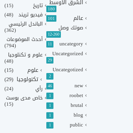
الشرق الأوسط
تاريخ
(15)
180
فيديو تريند
(48)
عالم
101
الباندل الرئيسي
صوتك وصل
(362)
12٬260
أحدث الموضوعات
uncategory
11
(794)
Uncategorized
علوم و تكنلوجيا
(48)
29
Uncategotized
علوم
(15)
2
تكنولوجيا
(29)
new
46
رأي
(24)
roobet
1
خاص مدى بوست
(15)
brutal
1
blog
1
public
1