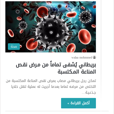
صحة
walaa mohmmed
بريطاني يُشفى تماماً من مـرض نقـص
المناعة المـكتسبة
تمكن رجل بريطاني مصاب بمرض نقص المناعة المكتسبة من
التخلص من مرضـه تماما بعدما أجريت له عملية لنقل خلايا
جـذعـيـة…
أكمل القراءة »