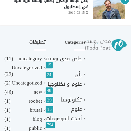
بطل قيامة أرطغرل يطالب بإنشاء قرية فنية
في إسطنبول
2019-03-15
Categories
تصنيفات
خاص مدى بوست
uncategory
(11)
15
Uncategorized
(29)
رأي
24
(2)
Uncategotized
علوم و تكنلوجيا
48
(46)
new
تكنولوجيا
29
(1)
roobet
علوم
(1)
brutal
15
أحدث الموضوعات
(1)
blog
794
(1)
public