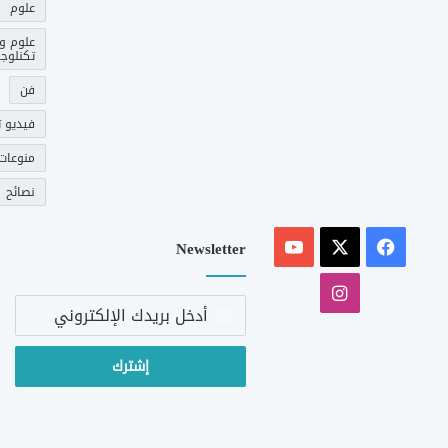
علوم
علوم و
تكنلوجي
فن
فيديو ت
منوعات
نصائح
‫X
فيسبوك
‫YouTube
Newsletter
انستقرام
أدخل
بريدك
الإلكتروني