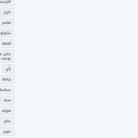
الأوسط
تاريخ
تعليم
تكنولوج
ثقافة
خاص م
بوست
رأي
رياضة
سياسة
صحة
صوتك 
عالم
علوم