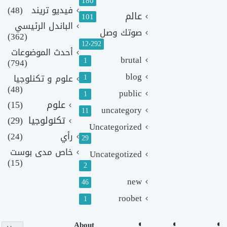
180
فيديو تريند
(48)
عالم
101
الباندل الرئيسي
صوتك وصل
(362)
12٬292
أحدث الموضوعات
brutal
1
(794)
blog
1
علوم و تكنلوجيا
(48)
public
1
علوم
(15)
uncategory
11
تكنولوجيا
(29)
Uncategorized
رأي
(24)
29
خاص مدى بوست
Uncategotized
(15)
2
new
46
roobet
1
About