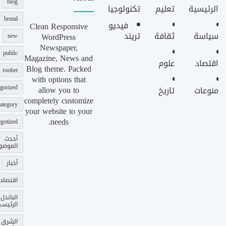
blog
الرئيسية
تعليم
تكنولوجيا
brutal
فيديو
Clean Responsive
سياسة
ثقافة
تريند
WordPress
new
Newspaper,
public
Magazine, News and
اقتصاد
علوم
Blog theme. Packed
roobet
with options that
gorized
allow you to
منوعات
تاريخ
completely customize
ategory
your website to your
needs.
gotized
أحدث
الموضو
أخبار
اقتصاد
الباندل
الرئيس
الشرق