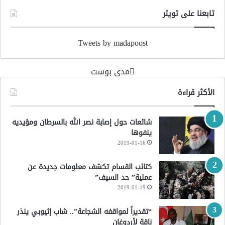
تابعنا على تويتر
Tweets by madapoost
‏مدى بوست‏
الأكثر قراءة
شائعات حول إصابة نصر الله بالسرطان ومؤيديه
ينفوها
2019-01-16
كتائب القسام تكشف معلومات جديدة عن
عملية” حد السيف”
2019-01-19
“تقديراً لمواقفه الشجاعة”.. شاب إثيوبي ينذر
ناقة لأردوغان