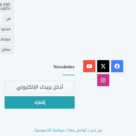
علوم و
تكنلوجي
فن
فيديو ت
منوعات
نصائح
‫X
فيسبوك
‫YouTube
Newsletter
انستقرام
أدخل
بريدك
الإلكتروني
من نحن
|
تواصل معنا
|
سياسة الخصوصية