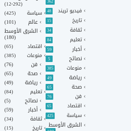
362
(12٬292)
فيديو تريند
48
سياسة
(425)
تاريخ
15
عالم
(101)
ثقافة
الشرق الأوسط
34
(180)
تعليم
84
اقتصاد
(65)
أخبار
59
منوعات
(385)
نصائح
5
فن
(76)
منوعات
385
صحة
(65)
رياضة
49
رياضة
(49)
صحة
65
تعليم
(84)
فن
76
نصائح
(5)
اقتصاد
65
أخبار
(59)
سياسة
425
ثقافة
(34)
الشرق الأوسط
تاريخ
(15)