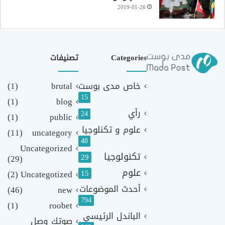
2019-01-26
Categories
تصنيفات
خاص مدى بوست
brutal
(1)
15
(1)
blog
رأي
24
(1)
public
علوم و تكنلوجيا
(11)
uncategory
48
Uncategorized
تكنولوجيا
29
(29)
علوم
(2)
Uncategotized
15
أحدث الموضوعات
(46)
new
794
(1)
roobet
الباندل الرئيسي
صوتك وصل