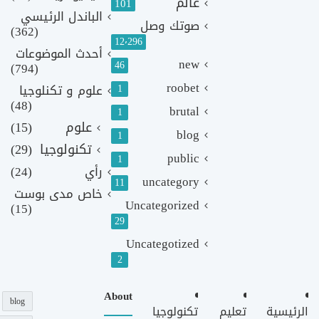
عالم
101
الباندل الرئيسي
صوتك وصل
(362)
12٬296
أحدث الموضوعات
new
46
(794)
roobet
1
علوم و تكنلوجيا
(48)
brutal
1
علوم
(15)
blog
1
تكنولوجيا
(29)
public
1
رأي
(24)
uncategory
11
خاص مدى بوست
Uncategorized
(15)
29
Uncategotized
2
About
blog
الرئيسية
تعليم
تكنولوجيا