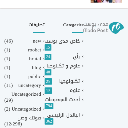
Categories
تصنيفات
خاص مدى بوست
new
(46)
15
(1)
roobet
رأي
24
(1)
brutal
علوم و تكنلوجيا
(1)
blog
48
(1)
public
تكنولوجيا
29
(11)
uncategory
علوم
15
Uncategorized
أحدث الموضوعات
(29)
794
(2)
Uncategotized
الباندل الرئيسي
صوتك وصل
362
(12٬296)