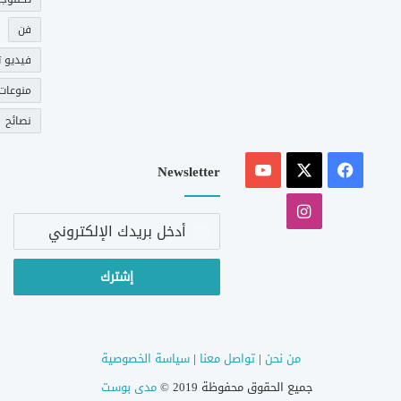
فن
فيديو ت
منوعات
نصائح
‫X
فيسبوك
‫YouTube
Newsletter
انستقرام
أدخل
بريدك
الإلكتروني
من نحن
|
تواصل معنا
|
سياسة الخصوصية
جميع الحقوق محفوظة 2019 ©
مدى بوست