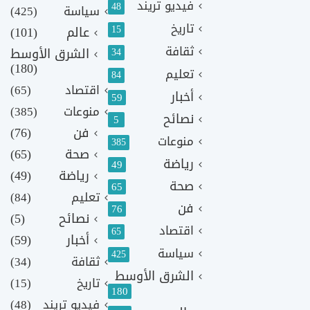
فيديو تريند
48
سياسة
(425)
تاريخ
15
عالم
(101)
ثقافة
الشرق الأوسط
34
(180)
تعليم
84
اقتصاد
(65)
أخبار
59
منوعات
(385)
نصائح
5
فن
(76)
منوعات
385
صحة
(65)
رياضة
49
رياضة
(49)
صحة
65
تعليم
(84)
فن
76
نصائح
(5)
اقتصاد
65
أخبار
(59)
سياسة
425
ثقافة
(34)
الشرق الأوسط
تاريخ
(15)
180
فيديو تريند
(48)