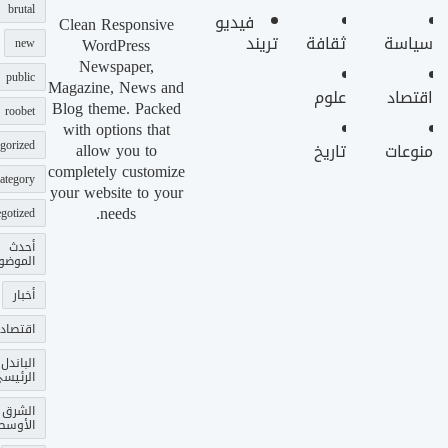
brutal
فيديو
Clean Responsive
سياسة
ثقافة
تريند
WordPress
new
Newspaper,
public
Magazine, News and
اقتصاد
علوم
Blog theme. Packed
roobet
with options that
gorized
allow you to
منوعات
تاريخ
completely customize
ategory
your website to your
needs.
gotized
أحدث
الموضو
أخبار
اقتصاد
الباندل
الرئيس
الشرق
الأوسط