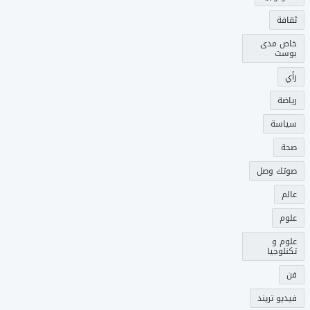
ثقافة
خاص مدى
بوست
رأي
رياضة
سياسة
صحة
صوتك وصل
عالم
علوم
علوم و
تكنلوجيا
فن
فيديو تريند