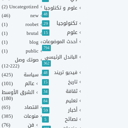
(2)
Uncategotized
علوم و تكنلوجيا
48
(46)
new
تكنولوجيا
29
(1)
roobet
علوم
(1)
brutal
15
أحدث الموضوعات
(1)
blog
794
(1)
public
الباندل الرئيسي
صوتك وصل
362
(12٬222)
فيديو تريند
48
سياسة
(425)
تاريخ
15
عالم
(101)
ثقافة
الشرق الأوسط
34
(180)
تعليم
84
اقتصاد
(65)
أخبار
59
منوعات
(385)
نصائح
5
فن
(76)