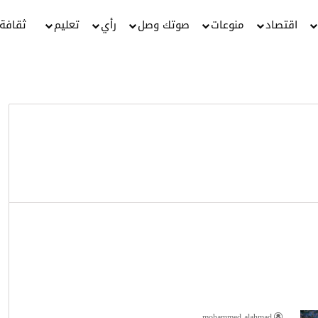
اقتصاد
منوعات
صوتك وصل
رأي
تعليم
ثقافة
mohammed alahmad