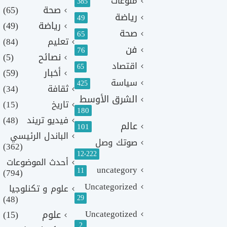
منوعات
385
صحة
(65)
رياضة
49
رياضة
(49)
صحة
65
تعليم
(84)
فن
76
نصائح
(5)
اقتصاد
65
أخبار
(59)
سياسة
425
ثقافة
(34)
الشرق الأوسط
تاريخ
(15)
180
فيديو تريند
(48)
عالم
101
الباندل الرئيسي
صوتك وصل
(362)
12٬222
أحدث الموضوعات
uncategory
11
(794)
Uncategorized
علوم و تكنلوجيا
(48)
29
Uncategotized
علوم
(15)
2