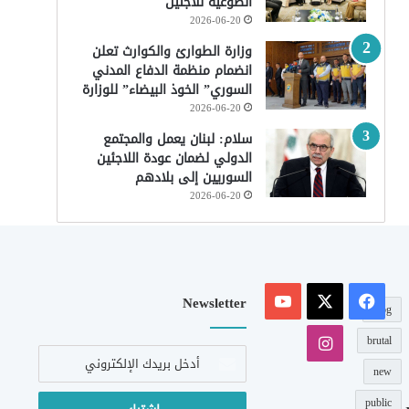
الطوعية للاجئين
2026-06-20
وزارة الطوارئ والكوارث تعلن
انضمام منظمة الدفاع المدني
السوري” الخوذ البيضاء” للوزارة
2026-06-20
سلام: لبنان يعمل والمجتمع
الدولي لضمان عودة اللاجئين
السوريين إلى بلادهم
2026-06-20
‫X
فيسبوك
‫YouTube
Newsletter
blog
انستقرام
brutal
أدخل
بريدك
new
الإلكتروني
public