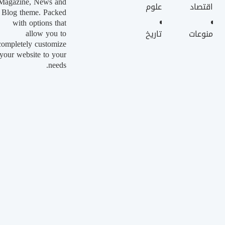
Magazine, News and
اقتصاد
علوم
Blog theme. Packed
with options that
allow you to
منوعات
تاريخ
completely customize
your website to your
needs.