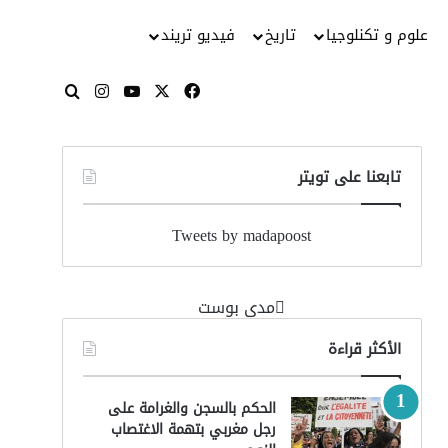
علوم و تكنلوجيا
تاريخ
فيديو تريند
‫X
فيسبوك
‫YouTube
انستقرام
بحث عن
تابعنا على تويتر
Tweets by madapoost
‏مدى بوست‏
الأكثر قراءة
الحكم بالسجن والغرامة على
رجل مغربي بتهمة الاغتصاب