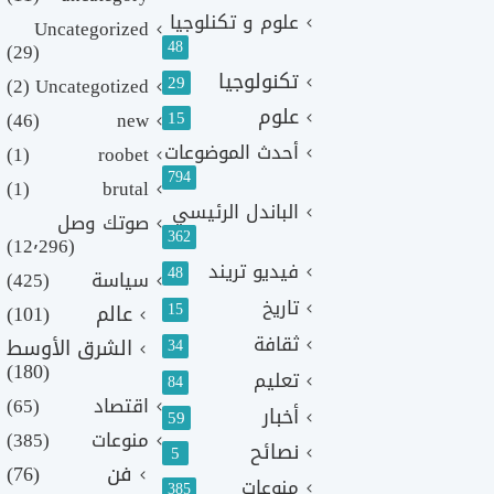
علوم و تكنلوجيا
Uncategorized
48
(29)
تكنولوجيا
29
(2)
Uncategotized
علوم
(46)
new
15
أحدث الموضوعات
(1)
roobet
794
(1)
brutal
الباندل الرئيسي
صوتك وصل
362
(12٬296)
فيديو تريند
48
سياسة
(425)
تاريخ
15
عالم
(101)
ثقافة
الشرق الأوسط
34
(180)
تعليم
84
اقتصاد
(65)
أخبار
59
منوعات
(385)
نصائح
5
فن
(76)
منوعات
385