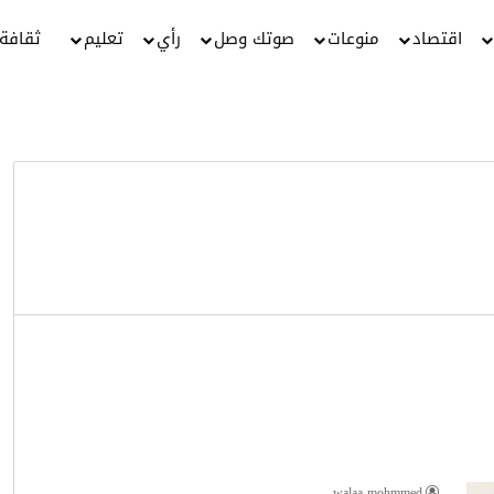
اقتصاد
منوعات
صوتك وصل
رأي
تعليم
ثقافة
walaa mohmmed