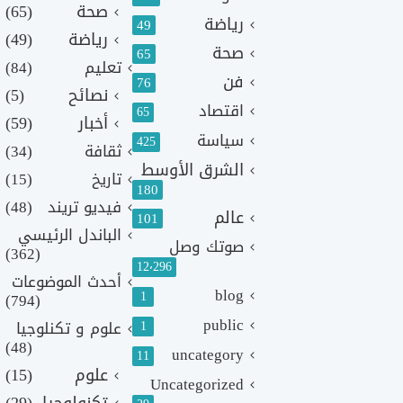
صحة
(65)
رياضة
49
رياضة
(49)
صحة
65
تعليم
(84)
فن
76
نصائح
(5)
اقتصاد
65
أخبار
(59)
سياسة
425
ثقافة
(34)
الشرق الأوسط
تاريخ
(15)
180
فيديو تريند
(48)
عالم
101
الباندل الرئيسي
صوتك وصل
(362)
12٬296
أحدث الموضوعات
blog
1
(794)
public
1
علوم و تكنلوجيا
(48)
uncategory
11
علوم
(15)
Uncategorized