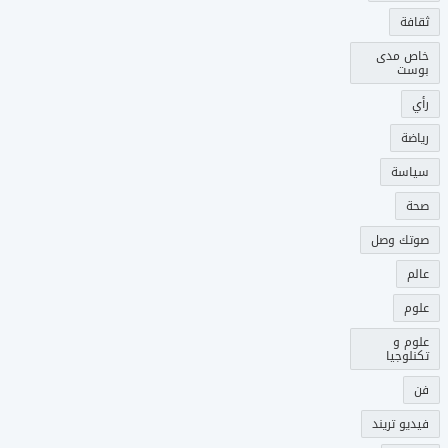
ثقافة
خاص مدى
بوست
رأي
رياضة
سياسة
صحة
صوتك وصل
عالم
علوم
علوم و
تكنلوجيا
فن
فيديو تريند