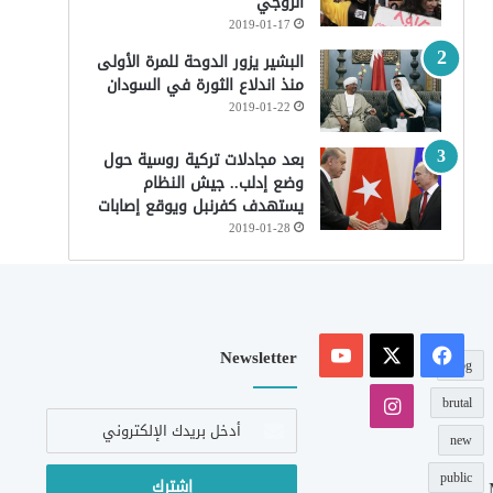
الزوجي
2019-01-17
البشير يزور الدوحة للمرة الأولى
منذ اندلاع الثورة في السودان
2019-01-22
بعد مجادلات تركية روسية حول
وضع إدلب.. جيش النظام
يستهدف كفرنبل ويوقع إصابات
2019-01-28
‫X
فيسبوك
‫YouTube
Newsletter
blog
انستقرام
brutal
أدخل
بريدك
new
الإلكتروني
public