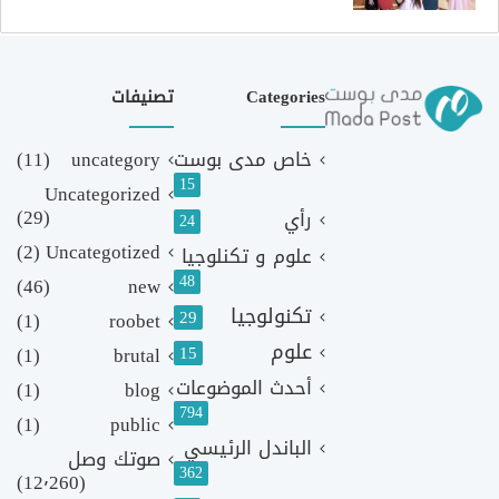
Categories
تصنيفات
خاص مدى بوست
uncategory
(11)
15
Uncategorized
(29)
رأي
24
(2)
Uncategotized
علوم و تكنلوجيا
48
(46)
new
تكنولوجيا
29
(1)
roobet
علوم
(1)
brutal
15
أحدث الموضوعات
(1)
blog
794
(1)
public
الباندل الرئيسي
صوتك وصل
362
(12٬260)