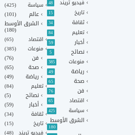
فيديو تريند
48
سياسة
(425)
تاريخ
15
عالم
(101)
ثقافة
الشرق الأوسط
34
(180)
تعليم
84
اقتصاد
(65)
أخبار
59
منوعات
(385)
نصائح
5
فن
(76)
منوعات
385
صحة
(65)
رياضة
49
رياضة
(49)
صحة
65
تعليم
(84)
فن
76
نصائح
(5)
اقتصاد
65
أخبار
(59)
سياسة
425
ثقافة
(34)
الشرق الأوسط
تاريخ
(15)
180
فيديو تريند
(48)