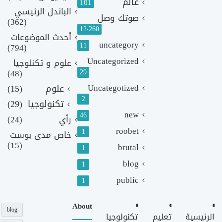
عالم
101
الباندل الرئيسي
صوتك وصل
(362)
12٬260
أحدث الموضوعات
uncategory
11
(794)
Uncategorized
علوم و تكنلوجيا
(48)
29
Uncategotized
علوم
(15)
2
تكنولوجيا
(29)
new
46
رأي
(24)
roobet
1
خاص مدى بوست
(15)
brutal
1
blog
1
public
1
About
blog
الرئيسية
تعليم
تكنولوجيا