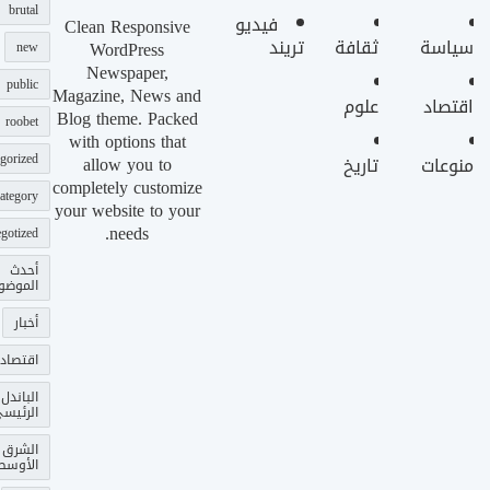
brutal
فيديو
Clean Responsive
سياسة
ثقافة
تريند
WordPress
new
Newspaper,
public
Magazine, News and
اقتصاد
علوم
Blog theme. Packed
roobet
with options that
gorized
allow you to
منوعات
تاريخ
completely customize
ategory
your website to your
needs.
gotized
أحدث
الموضو
أخبار
اقتصاد
الباندل
الرئيس
الشرق
الأوسط