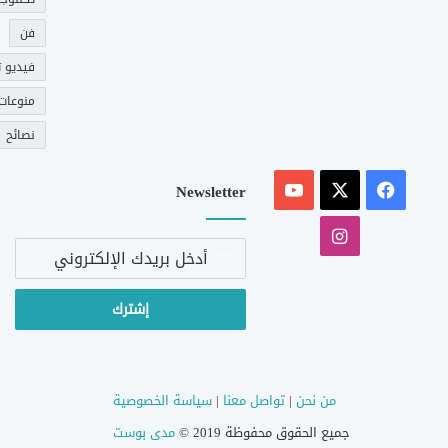
فن
فيديو ت
منوعات
نصائح
‫X
فيسبوك
‫YouTube
Newsletter
انستقرام
أدخل
بريدك
الإلكتروني
من نحن
|
تواصل معنا
|
سياسة الخصوصية
جميع الحقوق محفوظة 2019 ©
مدى بوست