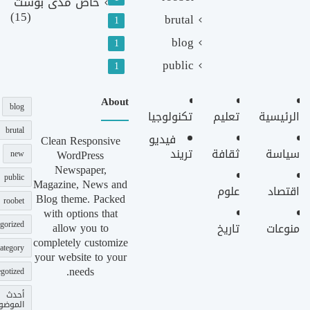
خاص مدى بوست
(15)
brutal
1
blog
1
public
1
About
blog
الرئيسية
تعليم
تكنولوجيا
brutal
فيديو
Clean Responsive
سياسة
ثقافة
تريند
WordPress
new
Newspaper,
public
Magazine, News and
اقتصاد
علوم
Blog theme. Packed
roobet
with options that
gorized
allow you to
منوعات
تاريخ
completely customize
ategory
your website to your
needs.
gotized
أحدث
الموضو