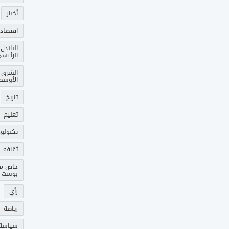
أخبار
اقتصاد
الباندل
الرئيس
الشرق
الأوسط
تاريخ
تعليم
تكنولوج
ثقافة
خاص م
بوست
رأي
رياضة
سياسة