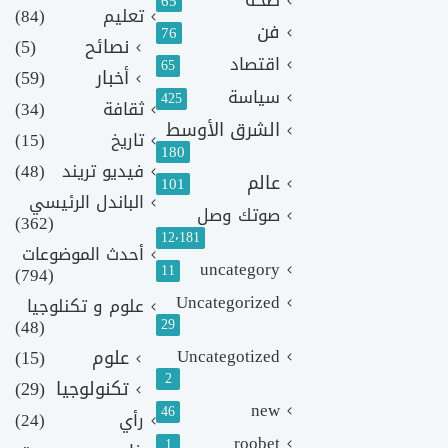
صحة
65
تعليم
(84)
فن
76
نصائح
(5)
اقتصاد
65
أخبار
(59)
سياسة
425
ثقافة
(34)
الشرق الأوسط
تاريخ
(15)
180
فيديو تريند
(48)
عالم
101
الباندل الرئيسي
صوتك وصل
(362)
12٬181
أحدث الموضوعات
uncategory
11
(794)
Uncategorized
علوم و تكنلوجيا
(48)
29
Uncategotized
علوم
(15)
2
تكنولوجيا
(29)
new
46
رأي
(24)
roobet
1