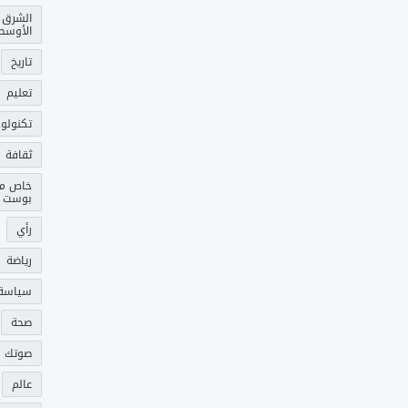
الشرق
الأوسط
تاريخ
تعليم
تكنولوج
ثقافة
خاص م
بوست
رأي
رياضة
سياسة
صحة
صوتك 
عالم