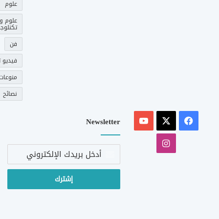
علوم
علوم و
تكنلوجي
فن
فيديو ت
منوعات
نصائح
‫X
فيسبوك
‫YouTube
Newsletter
انستقرام
أدخل
بريدك
الإلكتروني