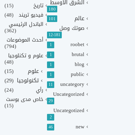
الشرق الأوسط
تاريخ
(15)
180
فيديو تريند
(48)
عالم
101
الباندل الرئيسي
صوتك وصل
(362)
12٬181
أحدث الموضوعات
roobet
1
(794)
brutal
1
علوم و تكنلوجيا
(48)
blog
1
علوم
(15)
public
1
تكنولوجيا
(29)
uncategory
11
رأي
(24)
Uncategorized
خاص مدى بوست
29
(15)
Uncategotized
2
new
46