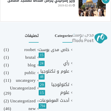
وزير إسرائيلي يترأس اقتحاماً للمسجد الأقصى
2019-02-05
Categories
تصنيفات
خاص مدى بوست
roobet
(1)
15
(1)
brutal
رأي
24
(1)
blog
علوم و تكنلوجيا
(1)
public
48
(11)
uncategory
تكنولوجيا
29
Uncategorized
علوم
(29)
15
أحدث الموضوعات
(2)
Uncategotized
794
(46)
new