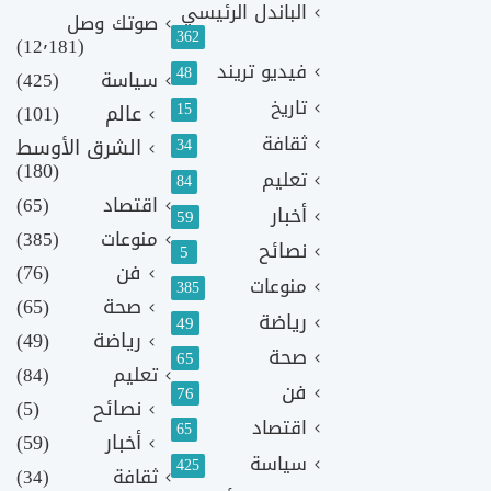
الباندل الرئيسي
صوتك وصل
362
(12٬181)
فيديو تريند
48
سياسة
(425)
تاريخ
15
عالم
(101)
ثقافة
الشرق الأوسط
34
(180)
تعليم
84
اقتصاد
(65)
أخبار
59
منوعات
(385)
نصائح
5
فن
(76)
منوعات
385
صحة
(65)
رياضة
49
رياضة
(49)
صحة
65
تعليم
(84)
فن
76
نصائح
(5)
اقتصاد
65
أخبار
(59)
سياسة
425
ثقافة
(34)