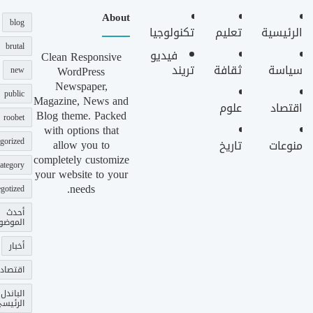
About
blog
الرئيسية
تعليم
تكنولوجيا
brutal
فيديو
Clean Responsive
سياسة
ثقافة
تريند
WordPress
new
Newspaper,
public
Magazine, News and
اقتصاد
علوم
Blog theme. Packed
roobet
with options that
gorized
allow you to
منوعات
تاريخ
completely customize
ategory
your website to your
needs.
gotized
أحدث
الموضو
أخبار
اقتصاد
الباندل
الرئيس