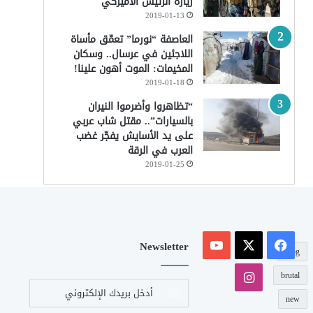
زيارة الرئيس الأميركي
2019-01-13
العاصفة “نورما” تعمّق مأساة
اللاجئين في عرسال.. وسكان
المخيمات: الموت أهون علينا!
2019-01-18
“تظاهروا وأضرموا النيران
بالسيارات”.. مقتل شاب عربي
على يد الأسايش يفجّر غضب
العرب في الرقة
2019-01-25
‫X
فيسبوك
‫YouTube
Newsletter
blog
انستقرام
brutal
أدخل
بريدك
new