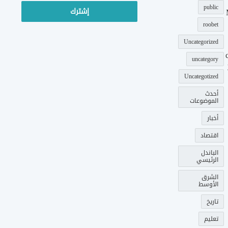
الإلكتروني
public
roobet
Uncategorized
uncategory
Uncategotized
أحدث
الموضوعات
أخبار
اقتصاد
الباندل
الرئيسي
الشرق
الأوسط
تاريخ
تعليم