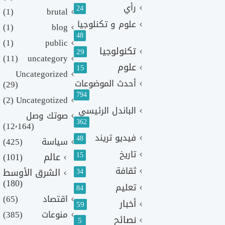
رأي
24
(1)
brutal
علوم و تكنلوجيا
(1)
blog
48
(1)
public
تكنولوجيا
29
(11)
uncategory
علوم
15
Uncategorized
أحدث الموضوعات
(29)
794
(2)
Uncategotized
الباندل الرئيسي
صوتك وصل
362
(12٬164)
فيديو تريند
48
سياسة
(425)
تاريخ
15
عالم
(101)
ثقافة
الشرق الأوسط
34
(180)
تعليم
84
اقتصاد
(65)
أخبار
59
منوعات
(385)
نصائح
5