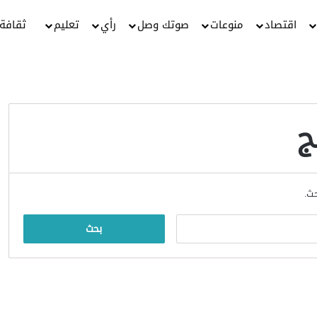
اقتصاد
منوعات
صوتك وصل
رأي
تعليم
ثقافة
ج
حث.
البحث
عن: