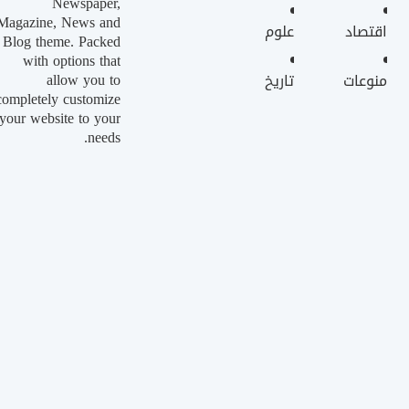
Newspaper,
Magazine, News and
اقتصاد
علوم
Blog theme. Packed
with options that
allow you to
منوعات
تاريخ
completely customize
your website to your
needs.