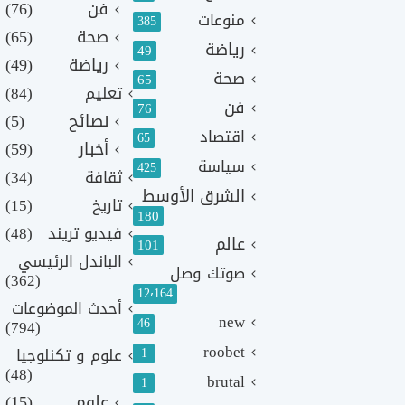
فن
(76)
منوعات
385
صحة
(65)
رياضة
49
رياضة
(49)
صحة
65
تعليم
(84)
فن
76
نصائح
(5)
اقتصاد
65
أخبار
(59)
سياسة
425
ثقافة
(34)
الشرق الأوسط
تاريخ
(15)
180
فيديو تريند
(48)
عالم
101
الباندل الرئيسي
صوتك وصل
(362)
12٬164
أحدث الموضوعات
new
46
(794)
roobet
1
علوم و تكنلوجيا
(48)
brutal
1
علوم
(15)