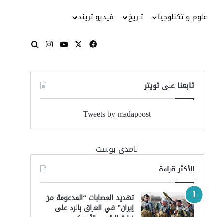
علوم و تكنلوجيا
تاريخ
فيديو تريند
‫X
فيسبوك
‫YouTube
انستقرام
بحث عن
تابعنا على تويتر
Tweets by madapoost
‏مدى بوست‏
الأكثر قراءة
تهديد العصابات “المدعومة من
إيران” في العراق بالرد على